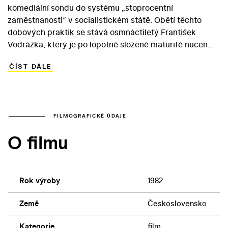
komediální sondu do systému „stoprocentní
zaměstnanosti“ v socialistickém státě. Obětí těchto
dobových praktik se stává osmnáctiletý František
Vodrážka, který je po lopotně složené maturitě nucen
nastoupit do práce v továrně. Po nudném pobytu v
ČÍST DÁLE
konstrukční kanceláři se mu místo v laboratoři sice
celkem zamlouvá, nakonec si ho však nedokáže udržet
– stejně jako dívky Járu a Vlastu a slibně rozjetou
veslařskou kariéru. František zvaný Fandy je tak
prototypem vnitřně neukotveného, lenivého outsidera,
FILMOGRAFICKÉ ÚDAJE
kterému jeho dobré srdce není nic platné. V titulní roli se
O filmu
ve filmu objevuje pozapomenutý Bohumír Starý. V roli
Fandyho maminky se s profesionální kariérou rozloučila
Dana Medřická.
Rok výroby
1982
Země
Československo
Kategorie
film