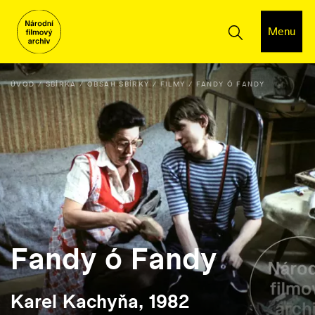
Menu
ÚVOD
SBÍRKA
OBSAH SBÍRKY
FILMY
FANDY Ó FANDY
Fandy ó Fandy
Karel Kachyňa, 1982