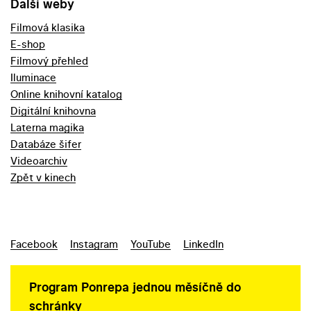
Další weby
Filmová klasika
E-shop
Filmový přehled
Iluminace
Online knihovní katalog
Digitální knihovna
Laterna magika
Databáze šifer
Videoarchiv
Zpět v kinech
Facebook
Instagram
YouTube
LinkedIn
Program Ponrepa jednou měsíčně do
schránky