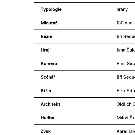
Typologie
hraný
Minutáž
130 min
Režie
Jiří Seq
Hrají
Jana Šulc
Kamera
Emil Siro
Scénář
Jiří Seq
Střih
Petr Sitá
Architekt
Oldřich 
Hudba
Miloš Št
Zvuk
Karel Jar