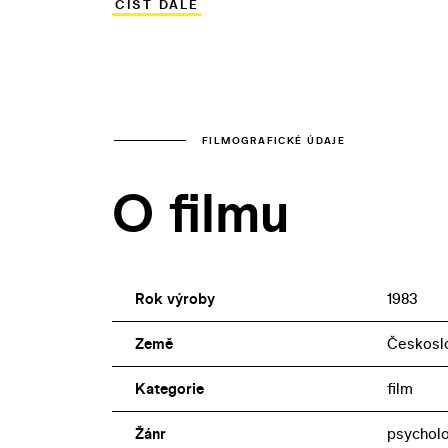
ČÍST DÁLE
Jana Šulcová. Socialistickému divákovi n
Himalájích či Paříži.
FILMOGRAFICKÉ ÚDAJE
O filmu
Rok výroby
1983
Země
Českoslo
Kategorie
film
Žánr
psychol