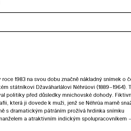
u
v roce 1983 na svou dobu značně nákladný snímek o 
kém státníkovi Džaváharlálovi Néhrúovi (1889–1964). 
val politiky před důsledky mnichovské dohody. Fiktivn
fii, která ji dovede k muži, jenž se Néhrúa marně snaž
sně s dramatickým pátráním prožívá hrdinka snímku
anželem a atraktivním indickým spolupracovníkem 
ko-výchovném dramatu režiséra Jiřího Sequense ztvárn