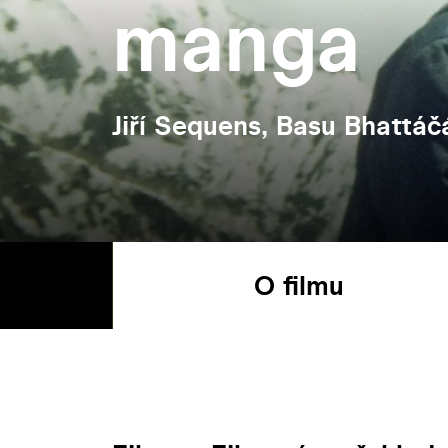
manga
Jiří Sequens, Basu Bhattáčá
O filmu