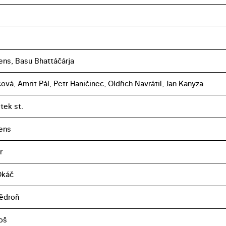
uens, Basu Bhattáčárja
ová, Amrit Pál, Petr Haničinec, Oldřich Navrátil, Jan Kanyza
tek st.
uens
r
Okáč
ědroň
oš