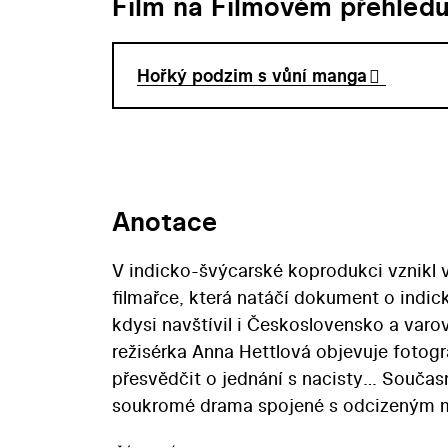
Film na Filmovém přehled
Hořký podzim s vůní manga
Anotace
V indicko-švýcarské koprodukci vznikl 
filmařce, která natáčí dokument o indic
kdysi navštívil i Československo a varo
režisérka Anna Hettlová objevuje fotogra
přesvědčit o jednání s nacisty… Souča
soukromé drama spojené s odcizeným m
režisérem Rádžem. Hlavní roli v politic