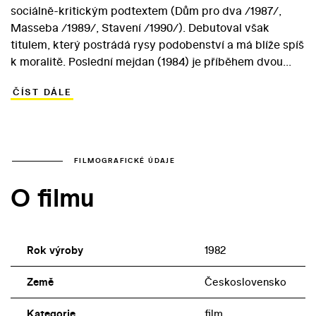
sociálně-kritickým podtextem (Dům pro dva /1987/,
Masseba /1989/, Stavení /1990/). Debutoval však
titulem, který postrádá rysy podobenství a má blíže spíš
k moralitě. Poslední mejdan (1984) je příběhem dvou
povahově i mravně protikladných studentek střední
ČÍST DÁLE
zdravotnické školy – citlivé, svědomité Kristýny a
povrchní a manipulátorské Aleny. Zatímco první z
kamarádek sdílejících pokoj na internátu postupně
odhaluje povážlivé nedostatky svých ctitelů a přiklání se
stále víc k dobrosrdečnému Pepíkovi, druhá otěhotní s
FILMOGRAFICKÉ ÚDAJE
Jugosávcem Borou a pokouší se ho donutit ke svatbě…
O filmu
Hlavních rolí ve snímku o složitém dívčím dozrávání v
polovině osmdesátých let se ujaly Tereza Pokorná
(Kristýna) a Světlana Nálepková (Alena).
Rok výroby
1982
Země
Československo
Kategorie
film