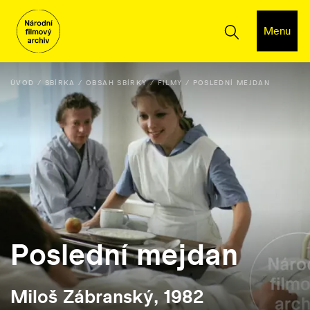
Menu
ÚVOD
SBÍRKA
OBSAH SBÍRKY
FILMY
POSLEDNÍ MEJDAN
Poslední mejdan
Miloš Zábranský, 1982