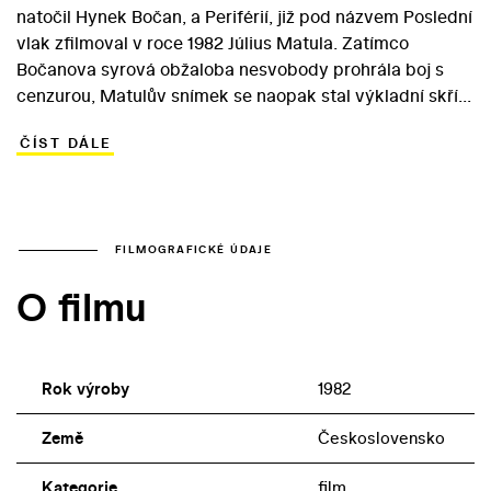
natočil Hynek Bočan, a Periférií, již pod názvem Poslední
vlak zfilmoval v roce 1982 Július Matula. Zatímco
Bočanova syrová obžaloba nesvobody prohrála boj s
cenzurou, Matulův snímek se naopak stal výkladní skříní
státní kinematografie. Protagonista – chudý mladík
ČÍST DÁLE
František Šandera – navzdory nejrůznějším
protivenstvím vystuduje vysokou školu. Místo teplého
místečka na fakultě sní o náročné dřině v severočeském
průmyslovém závodě. Svou věrnost socialistické
morálce dokáže František i tím, že odmítne zprofanovat
FILMOGRAFICKÉ ÚDAJE
svůj čistokrevný dělnický původ… Hlavní roli ve snímku,
O filmu
který je zajímavým dokumentem doby, ztvárnil Vladimír
Dlouhý. Partu hrdinovy čestné a pracovité přítelkyně se
ujala Simona Vrbická.
Rok výroby
1982
Země
Československo
Kategorie
film