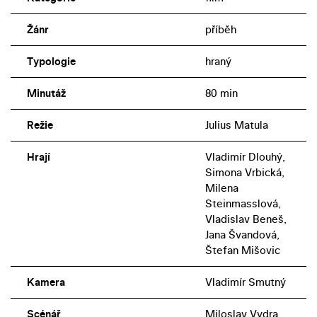
Žánr
příběh
Typologie
hraný
Minutáž
80 min
Režie
Julius Matula
Hrají
Vladimír Dlouhý,
Simona Vrbická,
Milena
Steinmasslová,
Vladislav Beneš,
Jana Švandová,
Štefan Mišovic
Kamera
Vladimír Smutný
Scénář
Miloslav Vydra