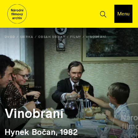
Menu
ÚVOD
SBÍRKA
OBSAH SBÍRKY
FILMY
VINOBRANÍ
Vinobraní
Hynek Bočan, 1982