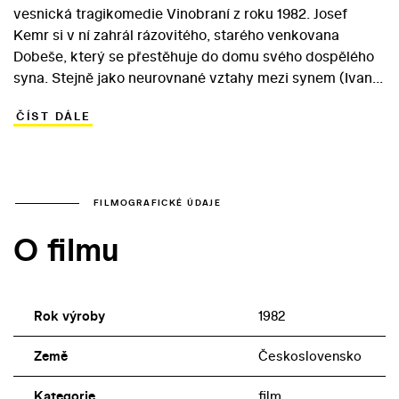
vesnická tragikomedie Vinobraní z roku 1982. Josef
Kemr si v ní zahrál rázovitého, starého venkovana
Dobeše, který se přestěhuje do domu svého dospělého
syna. Stejně jako neurovnané vztahy mezi synem (Ivan
Vyskočil) a snachou (Kateřina Macháčková) starce trápí
ČÍST DÁLE
aukce koní v místním hřebčíně. Spolu se svým přítelem
Hubertem (Miroslav Macháček) se pokouší pro
nešťastná zvířata udělat, co se dá. Jedinou Dobešovou
radostí zůstává malý vnuk (Ondřej Mikšíček), jemuž
vštěpuje lásku k přírodě i poctivé práci… Generační
FILMOGRAFICKÉ ÚDAJE
příběh líčí nesmiřitelný souboj stárnoucího venkovana s
O filmu
uplývajícím časem, který mu bere postupně vše, v co
věřil a o co pečoval.
Rok výroby
1982
Země
Československo
Kategorie
film