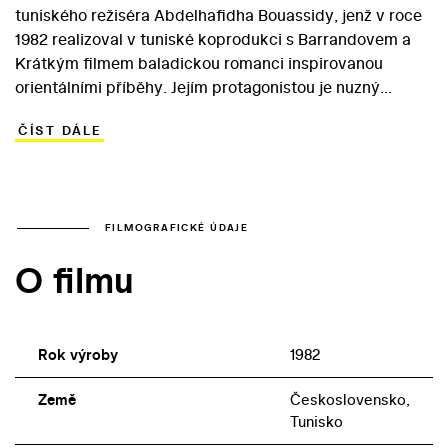
tuniského režiséra Abdelhafidha Bouassidy, jenž v roce
1982 realizoval v tuniské koprodukci s Barrandovem a
Krátkým filmem baladickou romanci inspirovanou
orientálními příběhy. Jejím protagonistou je nuzný
mladík Mamlúk (Yorgo Voyagis), který zachrání život
ČÍST DÁLE
mocnému vladaři. Jako odměnu žádá chudák jen kus
půdy, na níž by mohl se svou rodinou hospodařit. Vladař
Mamlúkovi slíbí všechnu půdu, kterou stačí obejít za
jeden den. Ziskuchtivé okolí mladíka donutí k
vražednému pochodu, při kterém přijde o všechno
FILMOGRAFICKÉ ÚDAJE
včetně života… V rámci exotického vyprávění zaujme
O filmu
především herecké obsazení, v němž se vedle tuniských
a českých herců objevila i mezinárodní hvězda řeckého
původu Irene Papasová v roli hrdinovy matky.
Rok výroby
1982
Země
Československo,
Tunisko