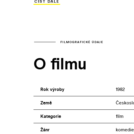
ČÍST DÁLE
bizarní, leč nevzrušivou historku, v ní
Ráže (Příhoda) a Martina Růžka (Pilát).
FILMOGRAFICKÉ ÚDAJE
O filmu
Rok výroby
1982
Země
Českosl
Kategorie
film
Žánr
komedie