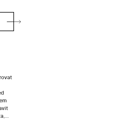
irovat
ed
pem
avit
ta,
il v