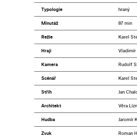
Typologie
hraný
Minutáž
87 min
Režie
Karel St
Hrají
Vladimír
Kamera
Rudolf S
Scénář
Karel St
Střih
Jan Chal
Architekt
Věra Líz
Hudba
Jaromír 
Zvuk
Roman H