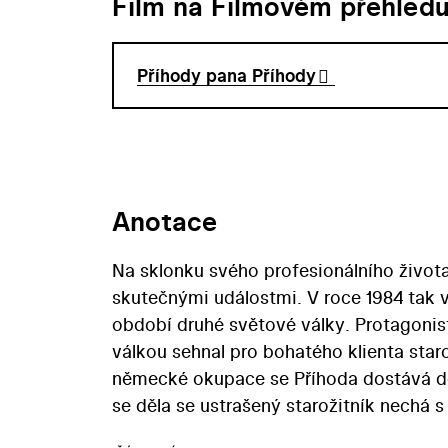
Film na Filmovém přehled
Příhody pana Příhody
Anotace
Na sklonku svého profesionálního života 
skutečnými událostmi. V roce 1984 tak 
období druhé světové války. Protagonist
válkou sehnal pro bohatého klienta star
německé okupace se Příhoda dostává do
se děla se ustrašený starožitník nechá 
kde díky uskladněnému vínu přežije celo