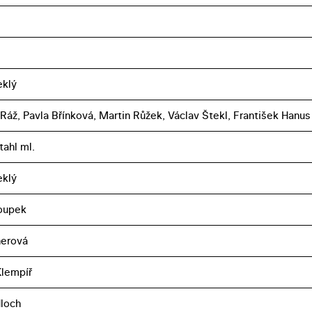
eklý
 Ráž, Pavla Břínková, Martin Růžek, Václav Štekl, František Hanus
tahl ml.
eklý
oupek
nerová
Klempíř
loch