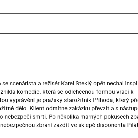
u
se scenárista a režisér Karel Steklý opět nechal insp
vznikla komedie, která se odlehčenou formou vrací k
ou vyprávění je pražský starožitník Příhoda, který př
ožitné dělo. Klient odmítne zakázku převzít a s nástu
 nebezpečí smrti. Po několika marných pokusech zb
s nebezpečnou zbraní zazdít ve sklepě disponenta Pilá
u válku… Slibně vyhlížející námět Karel Steklý proměn