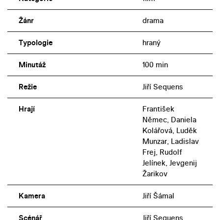
Žánr
drama
Typologie
hraný
Minutáž
100 min
Režie
Jiří Sequens
Hrají
František
Němec, Daniela
Kolářová, Luděk
Munzar, Ladislav
Frej, Rudolf
Jelínek, Jevgenij
Žarikov
Kamera
Jiří Šámal
Scénář
Jiří Sequens,