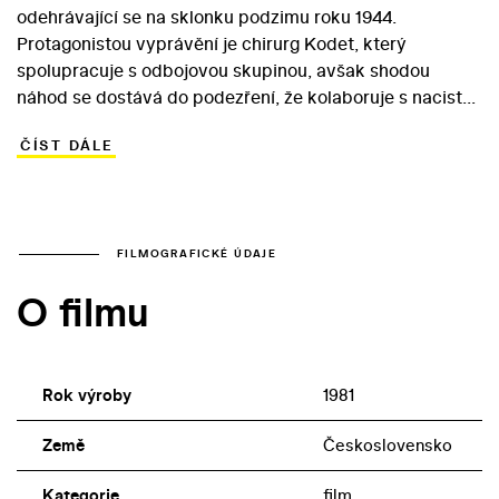
odehrávající se na sklonku podzimu roku 1944.
Protagonistou vyprávění je chirurg Kodet, který
spolupracuje s odbojovou skupinou, avšak shodou
náhod se dostává do podezření, že kolaboruje s nacisty.
Donesl totiž na gestapo protiněmecký leták, který
ČÍST DÁLE
vyhodnotil jako zjevnou provokaci. Zatímco lékař tajně a
s plným nasazením pomáhá partyzánům, rozjíždí jeho
nechápavé okolí akci, která Kodeta posléze vydá do
rukou nepřítele… Režisér Jiří Sequens ve svém filmu
rozehrál atmosféru plnou podezřívavosti. Spolehl se při
FILMOGRAFICKÉ ÚDAJE
tom především na herecké obsazení, kterému dominuje
O filmu
František Němec v roli obětavého lékaře. Postavu
odcizené manželky Olgy, která je Kodetovi poslední
oporou v nouzi, ztvárnila Daniela Kolářová.
Rok výroby
1981
Země
Československo
Kategorie
film