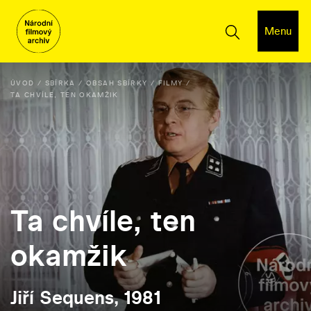
Menu
ÚVOD
SBÍRKA
OBSAH SBÍRKY
FILMY
TA CHVÍLE, TEN OKAMŽIK
Ta chvíle, ten
okamžik
Jiří Sequens, 1981