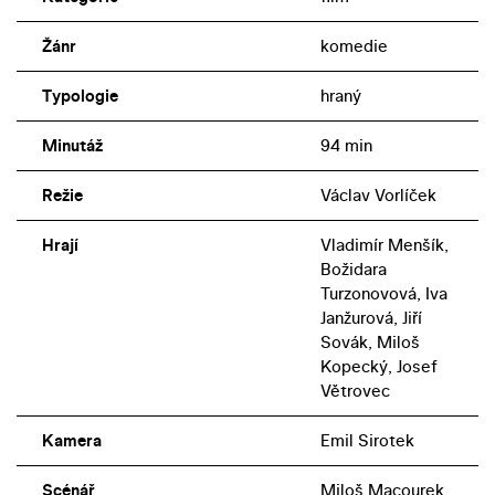
Žánr
komedie
Typologie
hraný
Minutáž
94 min
Režie
Václav Vorlíček
Hrají
Vladimír Menšík,
Božidara
Turzonovová, Iva
Janžurová, Jiří
Sovák, Miloš
Kopecký, Josef
Větrovec
Kamera
Emil Sirotek
Scénář
Miloš Macourek,