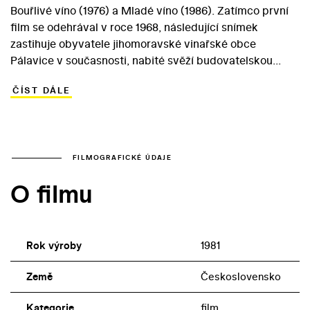
Bouřlivé víno (1976) a Mladé víno (1986). Zatímco první
film se odehrával v roce 1968, následující snímek
zastihuje obyvatele jihomoravské vinařské obce
Pálavice v současnosti, nabité svěží budovatelskou
energií. Protagonistou vyprávění je opět bodrý vinař
ČÍST DÁLE
Janák. Ten má tentokrát potíže se stavbou sušárny
kukuřice a zároveň se ocitá v konfliktu s novým
předsedou Urbanem, který chce v jednotném
zemědělském družstvu zavést přidruženou výrobu
nábytku. Janákův žlučník nevydrží stresovou situaci a
FILMOGRAFICKÉ ÚDAJE
hrdina musí nastoupit do nemocnice, operace však
O filmu
proběhne úspěšně a družstevní podvodníci a úplatkáři
jsou navíc spravedlivě potrestáni. V hlavní roli si udržuje
svůj komediální herecký standard Vladimír Menšík.
Rok výroby
1981
Země
Československo
Kategorie
film