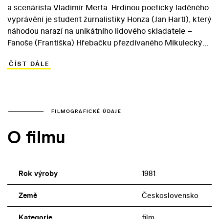
a scenárista Vladimír Merta. Hrdinou poeticky laděného
vyprávění je student žurnalistiky Honza (Jan Hartl), který
náhodou narazí na unikátního lidového skladatele –
Fanoše (Františka) Hřebačku přezdívaného Mikulecký
(Josef Kemr). Díky starci a jeho písním nachází mladý
ČÍST DÁLE
muž z města, jenž dosud vyznával jen kvality importního
bigbítu, cestu ke svým přirozeným kořenům. Oblíbený
písničkář Merta byl absolventem FAMU, který na
normalizačním Barrandově dlouho marně usiloval o
vlastní režijní debut. Realizace svého scénáře se však
FILMOGRAFICKÉ ÚDAJE
dočkal až díky zájmu Jaromila Jireše. Zkušený režisér, v
O filmu
jehož tvorbě sehrála hudební témata významnou roli,
ovšem nedokázal Mertův koncept obhájit před
některými cenzorskými zásahy.
Rok výroby
1981
Země
Československo
Kategorie
film