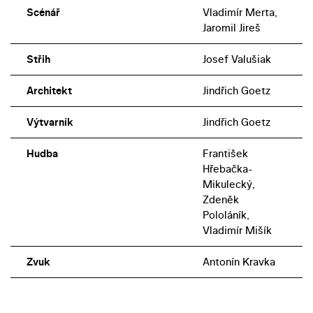
Scénář
Vladimír Merta,
Jaromil Jireš
Střih
Josef Valušiak
Architekt
Jindřich Goetz
Výtvarník
Jindřich Goetz
Hudba
František
Hřebačka-
Mikulecký,
Zdeněk
Pololáník,
Vladimír Mišík
Zvuk
Antonín Kravka