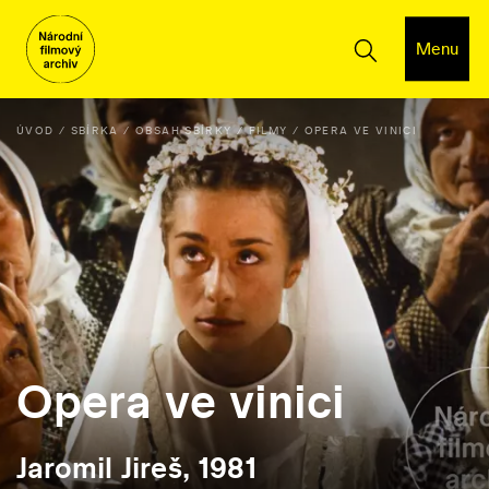
Menu
ÚVOD
SBÍRKA
OBSAH SBÍRKY
FILMY
OPERA VE VINICI
Opera ve vinici
Jaromil Jireš, 1981