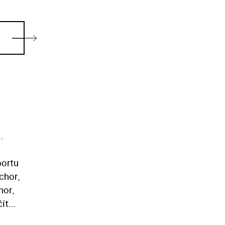
.
portu
chor,
hor,
ít
Titana