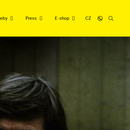
weby
Press
E-shop
CZ
sbírce
y
cujeme
nrepu
filmové dědictví
ledna 2026