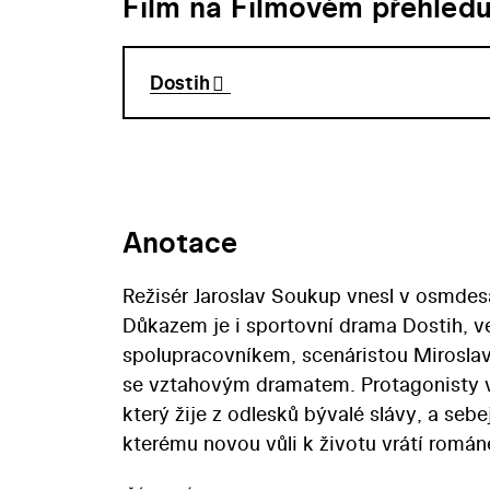
Film na Filmovém přehled
Dostih
Anotace
Režisér Jaroslav Soukup vnesl v osmdes
Důkazem je i sportovní drama Dostih, v
spolupracovníkem, scenáristou Miroslav
se vztahovým dramatem. Protagonisty v
který žije z odlesků bývalé slávy, a seb
kterému novou vůli k životu vrátí román
znovu usilovně trénovat. Oba hrdinové s