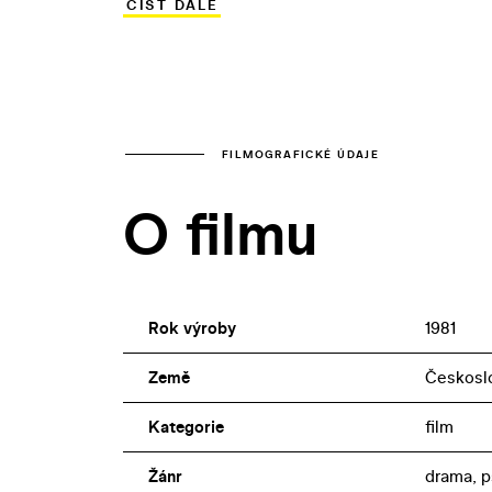
ČÍST DÁLE
i o Heleninu lásku… K přesvědčivosti Dos
(Sochor) a Pavel Zedníček (Pečenka), kte
se objevuje pozdější úspěšná autorka p
FILMOGRAFICKÉ ÚDAJE
O filmu
Rok výroby
1981
Země
Českosl
Kategorie
film
Žánr
drama, p