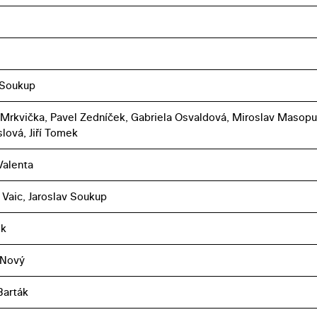
 Soukup
 Mrkvička, Pavel Zedníček, Gabriela Osvaldová, Miroslav Masopu
lová, Jiří Tomek
Valenta
 Vaic, Jaroslav Soukup
ek
 Nový
Barták