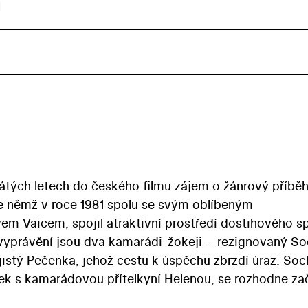
u
átých letech do českého filmu zájem o žánrový příběh
e němž v roce 1981 spolu se svým oblíbeným
em Vaicem, spojil atraktivní prostředí dostihového s
yprávění jsou dva kamarádi-žokeji – rezignovaný So
ejistý Pečenka, jehož cestu k úspěchu zbrzdí úraz. Soc
ek s kamarádovou přítelkyní Helenou, se rozhodne zač
e musejí utkat v souboji o favorita Velké pardubické 