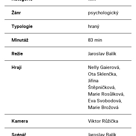
Žánr
psychologický
Typologie
hraný
Minutáž
83 min
Režie
Jaroslav Balík
Hrají
Nelly Gaierová,
Ota Sklenčka,
Jiřina
Štěpničková,
Marie Rosůlková,
Eva Svobodová,
Marie Brožová
Kamera
Viktor Růžička
Scénář
Jaroslav Balík