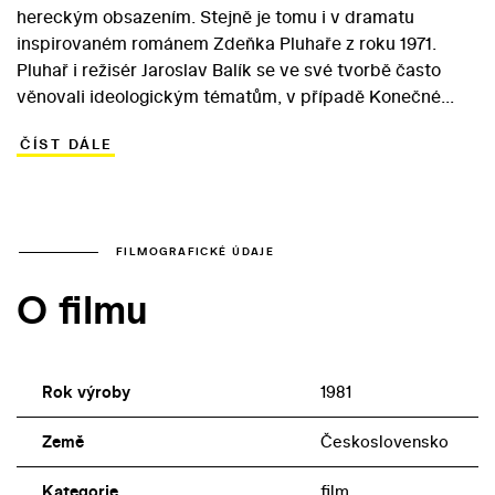
hereckým obsazením. Stejně je tomu i v dramatu
inspirovaném románem Zdeňka Pluhaře z roku 1971.
Pluhař i režisér Jaroslav Balík se ve své tvorbě často
věnovali ideologickým tématům, v případě Konečné
stanice jde ovšem o komorní vyprávění odehrávající se v
ČÍST DÁLE
domově důchodců. Z mozaiky lidských osudů se
postupně rodí konstatování, že „domov není někde, ale
někdo“. To poznává jak babka Forejtka, která se do
domova každoročně vrací ze svých letních toulek, tak
bývalá operetní zpěvačka Kálajová. Balíkův nepříliš
FILMOGRAFICKÉ ÚDAJE
optimistický film sází na herecké obsazení, v němž se
O filmu
sešla řada zestárlých prvorepublikových hvězd. Roli
energické Sandry si zahrála Nelly Gajerová,
zamilovaného hudebníka Pavluse ztvárnil Ota Sklenčka.
Part Aničky se stal poslední filmovou rolí tehdy
Rok výroby
1981
devětašedesátileté Nataši Gollové.
Země
Československo
Kategorie
film