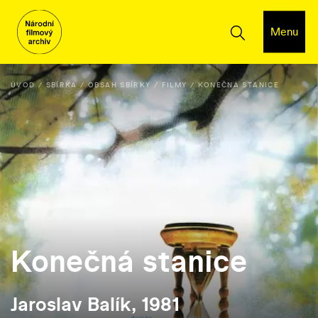
Menu
ÚVOD
SBÍRKA
OBSAH SBÍRKY
FILMY
KONEČNÁ STANICE
Konečná stanice
Jaroslav Balík, 1981