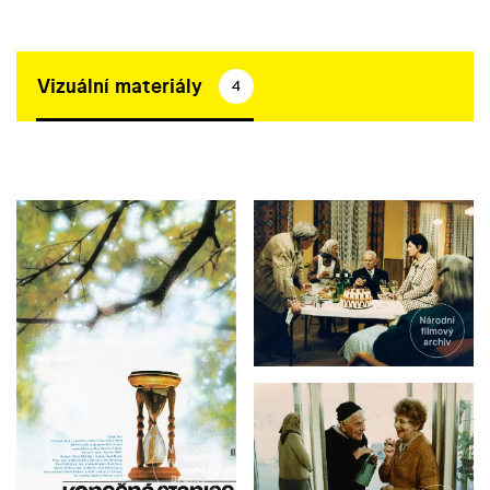
Vizuální materiály
4