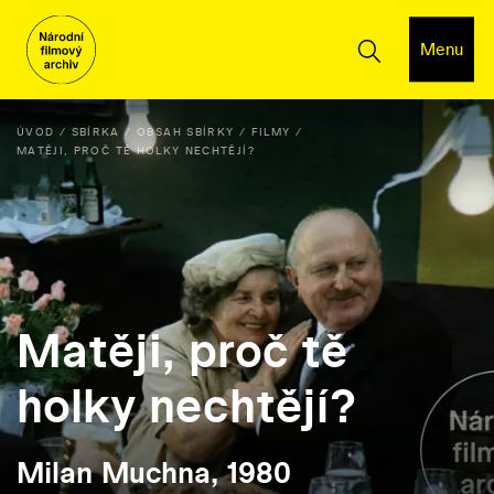
Menu
ÚVOD
SBÍRKA
OBSAH SBÍRKY
FILMY
MATĚJI, PROČ TĚ HOLKY NECHTĚJÍ?
Matěji, proč tě
holky nechtějí?
Milan Muchna, 1980