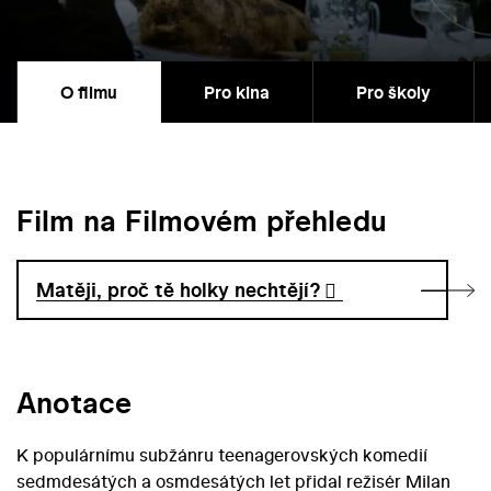
O filmu
Pro kina
Pro školy
Film na Filmovém přehledu
Matěji, proč tě holky nechtějí?
Anotace
K populárnímu subžánru teenagerovských komedií
sedmdesátých a osmdesátých let přidal režisér Milan