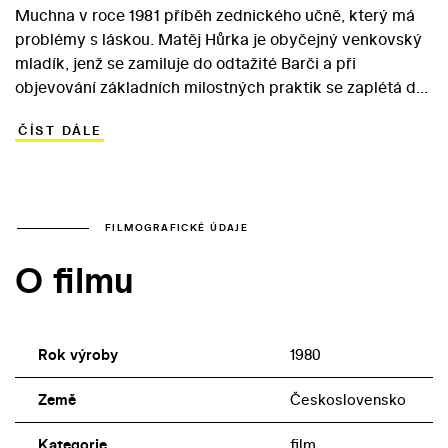
Muchna v roce 1981 příběh zednického učně, který má
problémy s láskou. Matěj Hůrka je obyčejný venkovský
mladík, jenž se zamiluje do odtažité Barči a při
objevování základních milostných praktik se zaplétá do
problémů. Do příběhu, který tematicky vzdáleně
ČÍST DÁLE
připomíná Ostře sledované vlaky (1966) a odkazuje i k
českým dílům Miloše Formana, obsadil Milan Muchna
svého oblíbeného herce Ivana Weisnera. Ten se objevil
už v režisérově předchozím teenagerovském snímku
Hon na kočku (1979) a zahrál si menší roli i v Muchnově
FILMOGRAFICKÉ ÚDAJE
vojenské komedii Zelená léta (1985). Filmům
O filmu
československé nové vlny Muchna vzdává poctu i
obsazením Milady Ježkové do role Matějovy babičky.
Rok výroby
1980
Země
Československo
Kategorie
film