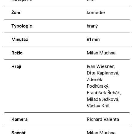
Žánr
komedie
Typologie
hraný
Minutáž
81 min
Režie
Milan Muchna
Hrají
Ivan Wiesner,
Dita Kaplanová,
Zdeněk
Podhůrský,
František Řehák,
Milada Ježková,
Václav Král
Kamera
Richard Valenta
Scénář
Milan Muchna,