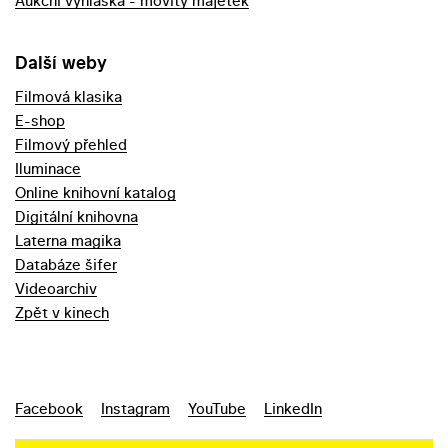
Aukční vyhláška - movitý majetek
Další weby
Filmová klasika
E-shop
Filmový přehled
Iluminace
Online knihovní katalog
Digitální knihovna
Laterna magika
Databáze šifer
Videoarchiv
Zpět v kinech
Facebook
Instagram
YouTube
LinkedIn