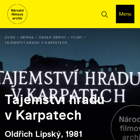
Menu
ÚVOD
SBÍRKA
OBSAH SBÍRKY
FILMY
TAJEMSTVÍ HRADU V KARPATECH
Tajemství hradu
v Karpatech
Oldřich Lipský, 1981