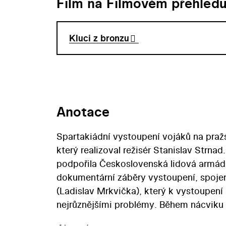
Film na Filmovém přehled
Kluci z bronzu
Anotace
Spartakiádní vystoupení vojáků na pra
který realizoval režisér Stanislav Strnad
podpořila Československá lidová armáda
dokumentární záběry vystoupení, spoje
(Ladislav Mrkvička), který k vystoupení s
nejrůznějšími problémy. Během nácviku 
problémů vyvolaných vztahem s učitelko