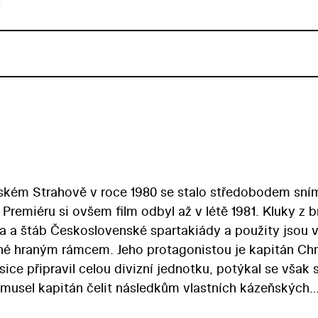
u
žském Strahově v roce 1980 se stalo středobodem sní
. Premiéru si ovšem film odbyl až v létě 1981. Kluky z 
 a štáb Československé spartakiády a použity jsou v
né hraným rámcem. Jeho protagonistou je kapitán Ch
ice připravil celou divizní jednotku, potýkal se však 
musel kapitán čelit následkům vlastních kázeňských
u Evou (Jitka Smutná). Chmelařovo rozhodnutí opust