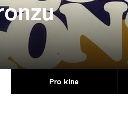
bronzu
Pro kina