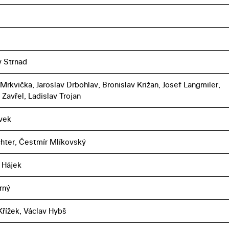
v Strnad
Mrkvička, Jaroslav Drbohlav, Bronislav Križan, Josef Langmiler,
 Zavřel, Ladislav Trojan
vek
chter, Čestmír Mlíkovský
 Hájek
rný
řížek, Václav Hybš