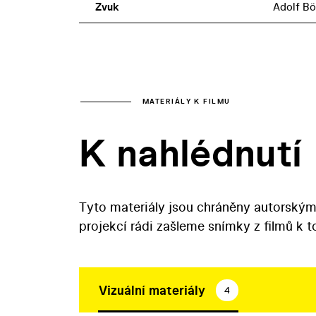
Zvuk
Adolf B
MATERIÁLY K FILMU
K nahlédnutí
Tyto materiály jsou chráněny autorským
projekcí rádi zašleme snímky z filmů k 
Vizuální materiály
4