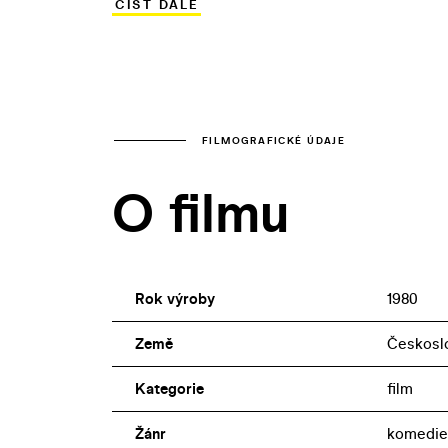
ČÍST DÁLE
armádu, kde je užitečný a oblíbený, naš
Strahově. Korekci k optimistickému du
Praha – Neklidné srdce Evropy (1984) p
vojáci na Strahově cvičili v bahně.
FILMOGRAFICKÉ ÚDAJE
O filmu
Rok výroby
1980
Země
Českosl
Kategorie
film
Žánr
komedie