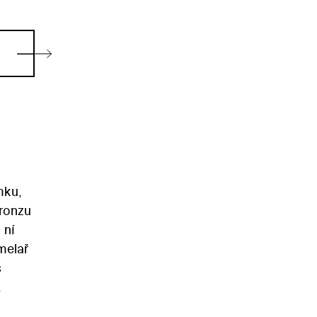
mku,
bronzu
 ní
melař
s
it