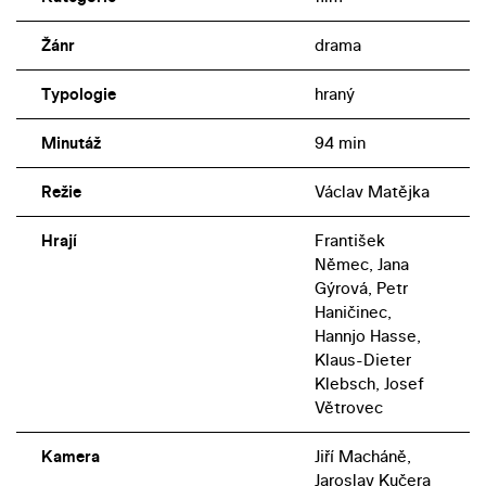
Žánr
drama
Typologie
hraný
Minutáž
94 min
Režie
Václav Matějka
Hrají
František
Němec, Jana
Gýrová, Petr
Haničinec,
Hannjo Hasse,
Klaus-Dieter
Klebsch, Josef
Větrovec
Kamera
Jiří Macháně,
Jaroslav Kučera