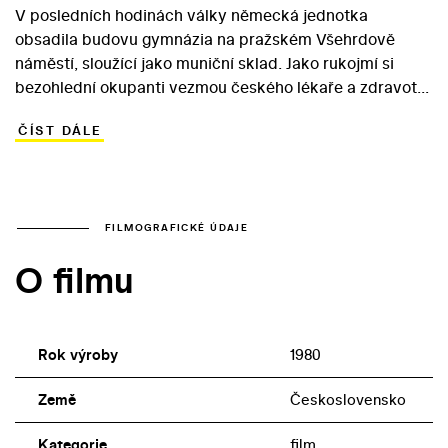
V posledních hodinách války německá jednotka
obsadila budovu gymnázia na pražském Všehrdově
náměstí, sloužící jako muniční sklad. Jako rukojmí si
bezohlední okupanti vezmou českého lékaře a zdravotní
sestru. V nákladném snímku, který vznikl v roce 1980
ČÍST DÁLE
podle námětu a scénáře osvědčeného Drahoslava
Makovičky, využil zkušený režisér Václav Matějka
hereckých kvalit Františka Němce (MUDr. Soukup) a
Jany Gýrové (sestra Daniela). V obsazení snímku,
kombinujícího komorní dramatické scény s obrazy z
FILMOGRAFICKÉ ÚDAJE
pouličních bojů, se vedle českých herců objevili i jejich
O filmu
němečtí a sovětští kolegové.
Rok výroby
1980
Země
Československo
Kategorie
film