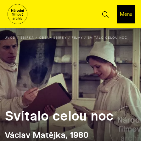
Menu
ÚVOD
SBÍRKA
OBSAH SBÍRKY
FILMY
SVÍTALO CELOU NOC
Svítalo celou noc
Václav Matějka, 1980