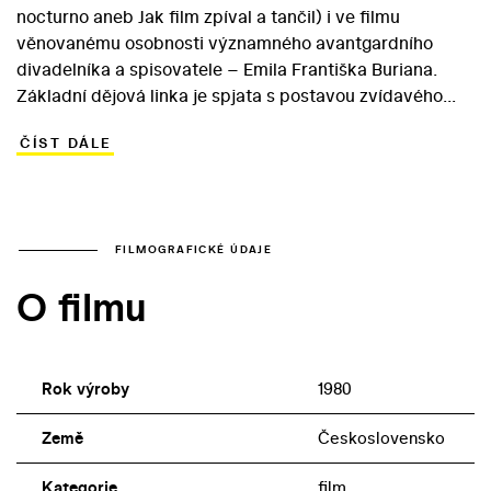
nocturno aneb Jak film zpíval a tančil) i ve filmu
věnovanému osobnosti významného avantgardního
divadelníka a spisovatele – Emila Františka Buriana.
Základní dějová linka je spjata s postavou zvídavého
Davida (Juraj Nvota), který se snaží o Burianovi zjistit co
ČÍST DÁLE
nejvíc. Dostává se tak na výstavu v pražském paláci U
Hybernů a se svou dívkou se jako divák účastní
inscenací umělcových děl či projektů Burianem
inspirovaných. Mezi ty patří třeba představení Boleslava
Polívky Trosečník… Místo tradičního střihového
FILMOGRAFICKÉ ÚDAJE
dokumentu si Vladimír Sís vyzkoušel formu dynamické,
O filmu
napůl hrané a napůl dokumentární koláže, která se
pokouší přiblížit Burianovu tvůrčí osobnost z
nejrůznějších aspektů.
Rok výroby
1980
Země
Československo
Kategorie
film