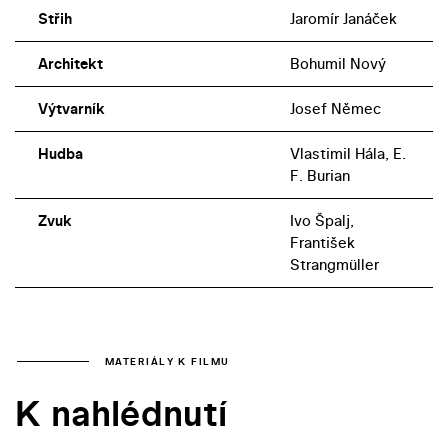
Střih
Jaromír Janáček
Architekt
Bohumil Nový
Výtvarník
Josef Němec
Hudba
Vlastimil Hála, E.
F. Burian
Zvuk
Ivo Špalj,
František
Strangmüller
MATERIÁLY K FILMU
K nahlédnutí