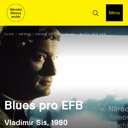
Menu
ÚVOD
SBÍRKA
OBSAH SBÍRKY
FILMY
BLUES PRO EFB
Blues pro EFB
Vladimír Sís, 1980