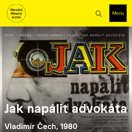
Menu
ÚVOD
SBÍRKA
OBSAH SBÍRKY
FILMY
JAK NAPÁLIT ADVOKÁTA
Jak napálit advokáta
Vladimír Čech, 1980