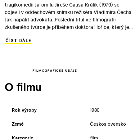
tragikomedii Jaromila Jireše Causa Králík (1979) se
objevil v oddechovém snímku režiséra Vladimíra Čecha
Jak napálit advokáta. Poslední titul ve filmografii
zkušeného tvůrce je příběhem doktora Hořice, který je
specialistou na motoristické spory. V rámci své praxe se
ČÍST DÁLE
tak setkává s nejrůznějšími klienty. Svědomitý advokát
žijící na malém městě neřeší žádné životně závažné
spory – a někdy se musí sám pustit i do výslechů a
detektivního pátrání. Stanoví tak správnou výši
odstupného při autonehodě, odhalí nevinu muže, který
FILMOGRAFICKÉ ÚDAJE
porazil cyklistu, a přijde na podvod s havarovanými
O filmu
vozidly. Vedle suverénního Miloše Kopeckého v rámci
kvalitního hereckého obsazení ve filmu zaujme i Marie
Rosůlková coby hrdinova matka.
Rok výroby
1980
Země
Československo
Kategorie
film