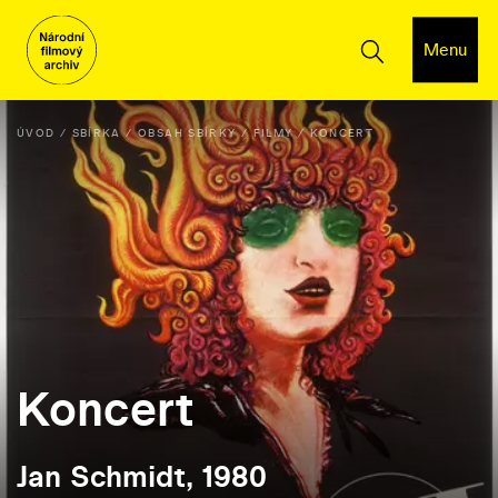
Menu
ÚVOD
SBÍRKA
OBSAH SBÍRKY
FILMY
KONCERT
Koncert
Jan Schmidt, 1980