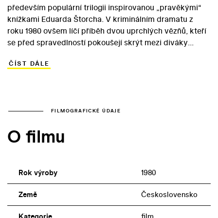
především populární trilogii inspirovanou „pravěkými“
knížkami Eduarda Štorcha. V kriminálním dramatu z
roku 1980 ovšem líčí příběh dvou uprchlých vězňů, kteří
se před spravedlností pokoušejí skrýt mezi diváky
rockového koncertu. Cestou k hranicím s Německem, jež
ČÍST DÁLE
hodlají ilegálně překročit, se zločinci neštítí spáchat
vraždu. Spíš než výchozí kriminální příběh zaujme snaha
postihnout atmosféru rané české rockové scény.
„Podezřelost“ rockového koncertu jako prostředí
přitahujícího kriminální živly vyvažuje Schmidtova snaha
FILMOGRAFICKÉ ÚDAJE
o autentičnost, jíž napomáhá především angažmá
O filmu
skutečné zpěvačky – Petry Janů. Popularitu vycházející
hvězdě vyneslo album Exploduj!, které vzniklo ve
stejném roce jako film, v němž účinkovala s plzeňskou
skupinou Bumerang.
Rok výroby
1980
Země
Československo
Kategorie
film