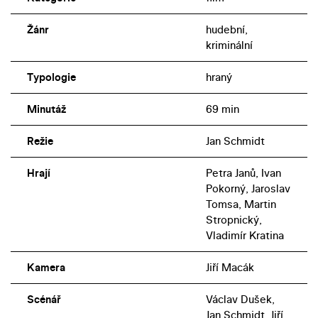
Žánr
hudební,
kriminální
Typologie
hraný
Minutáž
69 min
Režie
Jan Schmidt
Hrají
Petra Janů, Ivan
Pokorný, Jaroslav
Tomsa, Martin
Stropnický,
Vladimír Kratina
Kamera
Jiří Macák
Scénář
Václav Dušek,
Jan Schmidt, Jiří