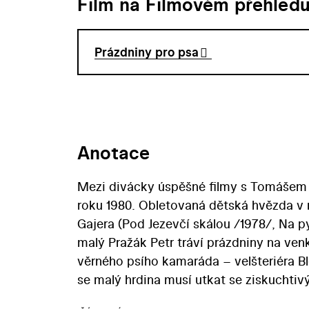
Film na Filmovém přehled
Prázdniny pro psa
Anotace
Mezi divácky úspěšné filmy s Tomášem 
roku 1980. Obletovaná dětská hvězda v n
Gajera (Pod Jezevčí skálou /1978/, Na 
malý Pražák Petr tráví prázdniny na ve
věrného psího kamaráda – velšteriéra Bl
se malý hrdina musí utkat se ziskuchtiv
Najít cestu si hrdina musí i k partě mís