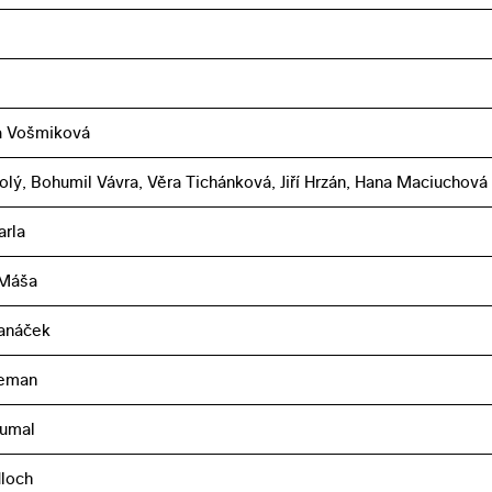
a Vošmiková
lý, Bohumil Vávra, Věra Tichánková, Jiří Hrzán, Hana Maciuchová
arla
 Máša
Janáček
leman
oumal
loch