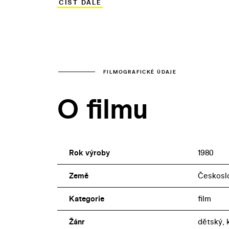
ČÍST DÁLE
Prázdniny pro psa se staly posledním tit
rozhodl hereckou kariéru ukončit.
FILMOGRAFICKÉ ÚDAJE
O filmu
Rok výroby
1980
Země
Českosl
Kategorie
film
Žánr
dětský,