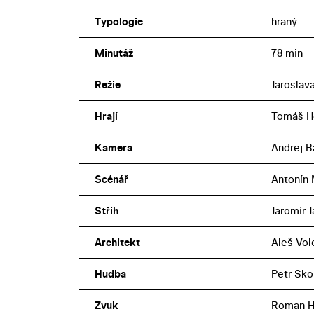
Typologie
hraný
Minutáž
78 min
Režie
Jaroslav
Hrají
Tomáš Ho
Kamera
Andrej B
Scénář
Antonín
Střih
Jaromír 
Architekt
Aleš Vo
Hudba
Petr Sk
Zvuk
Roman H