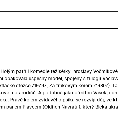
u
Holým patří i komedie režisérky Jaroslavy Vošmikové
í opakovala úspěšný model, spojený s trilogií Václav
pytlácké stezce /1979/, Za trnkovým keřem /1980/). T
nkově u prarodičů. A podobně jako předtím Vašek, i o
eka. Právě kolem zvídavého psíka se rozvíjí děj, ve k
ým panem Plavcem (Oldřich Navrátil), který Bleka ukr
tních kluků, vedených soutěživým Jardou (Pavel Stráns