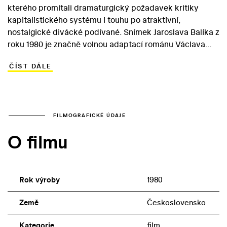
kterého promítali dramaturgický požadavek kritiky
kapitalistického systému i touhu po atraktivní,
nostalgické divácké podívané. Snímek Jaroslava Balíka z
roku 1980 je značně volnou adaptací románu Václava
Řezáče Černé světlo. Protagonistou vyprávění je
ČÍST DÁLE
ambiciózní mladík Karel Kubát, který po
nespravedlivém vyhazovu z Baťovy školy práce rozjede
kariéru v hudebním nakladatelství svého pražského
strýce. Baťovo heslo o tvrdém a bezohledném
sebeprosazování začne používat proti všem ve své
FILMOGRAFICKÉ ÚDAJE
okolí. Prostředkem pro dosažení moci a peněz se pro
O filmu
Karla stává i strýcova dcera Bobina… V hlavní roli
Balíkova snímku se objevil Vladislav Beneš, který byl v
sedmdesátých a osmdesátých letech spíše
představitelem vedlejších partů. Roli Bobiny ztvárnila
Rok výroby
1980
Lucie Žulová.
Země
Československo
Kategorie
film