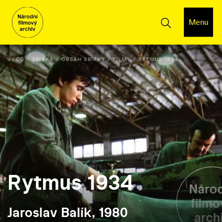
Menu
ÚVOD
SBÍRKA
OBSAH SBÍRKY
FILMY
RYTMUS 1934
Rytmus 1934
Jaroslav Balík, 1980