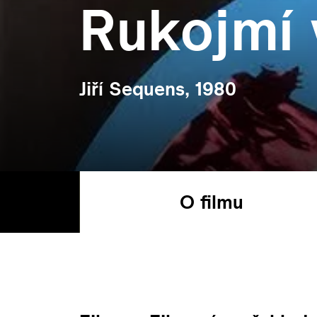
Rukojmí 
Jiří Sequens, 1980
O filmu