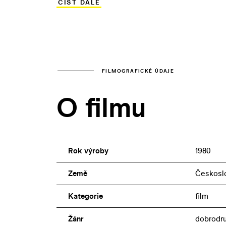
ČÍST DÁLE
uloženy peníze z dob protektorátu. Špió
exotické „jihoamerické“ exteriéry, které
FILMOGRAFICKÉ ÚDAJE
O filmu
Rok výroby
1980
Země
Českosl
Kategorie
film
Žánr
dobrodr