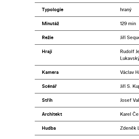
Typologie
hraný
Minutáž
129 min
Režie
Jiří Seq
Hrají
Rudolf J
Lukavsk
Kamera
Václav H
Scénář
Jiří S. K
Střih
Josef Va
Architekt
Karel Če
Hudba
Zdeněk L