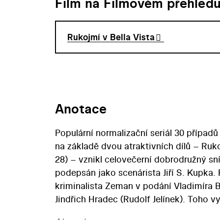
Film na Filmovém přehled
Rukojmí v Bella Vista
Anotace
Populární normalizační seriál 30 případ
na základě dvou atraktivních dílů – Ruko
28) – vznikl celovečerní dobrodružný sn
podepsán jako scenárista Jiří S. Kupka.
kriminalista Zeman v podání Vladimíra B
Jindřich Hradec (Rudolf Jelínek). Toho v
rukojmím bývalého nacisty (Jiří Adamír