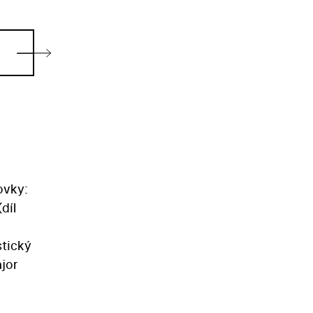
ovky:
díl
stický
jor
mž má