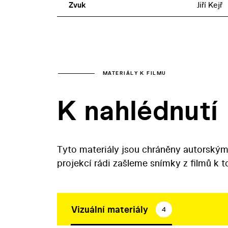
Zvuk
Jiří Kejř
MATERIÁLY K FILMU
K nahlédnutí
Tyto materiály jsou chráněny autorským
projekcí rádi zašleme snímky z filmů k 
Vizuální materiály
4