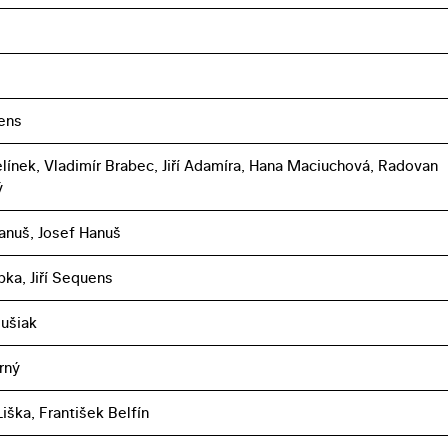
uens
elínek, Vladimír Brabec, Jiří Adamíra, Hana Maciuchová, Radovan
ý
anuš, Josef Hanuš
upka, Jiří Sequens
lušiak
rný
iška, František Belfín