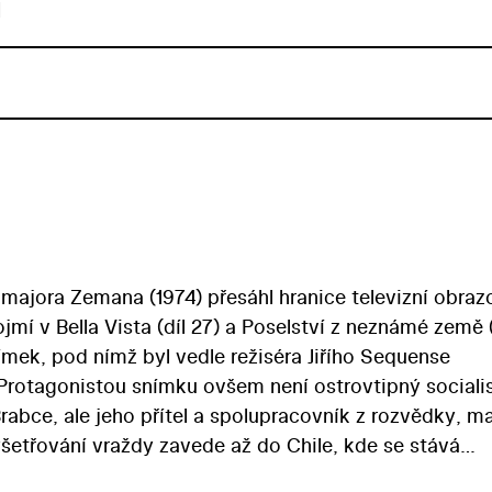
u
ů majora Zemana (1974) přesáhl hranice televizní obraz
jmí v Bella Vista (díl 27) a Poselství z neznámé země (
ímek, pod nímž byl vedle režiséra Jiřího Sequense
 Protagonistou snímku ovšem není ostrovtipný sociali
rabce, ale jeho přítel a spolupracovník z rozvědky, ma
yšetřování vraždy zavede až do Chile, kde se stává
a). Únosce se chce dostat k bankovnímu kontu, na ně