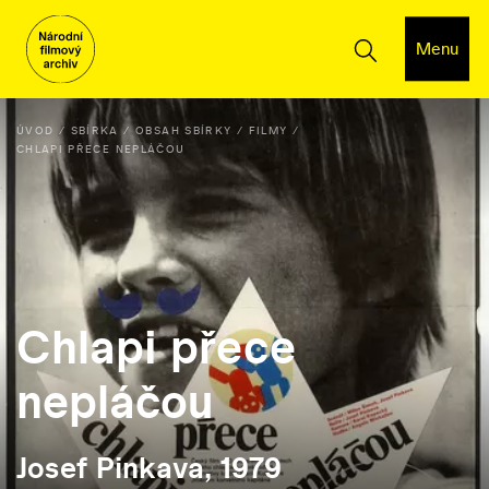
Menu
ÚVOD
SBÍRKA
OBSAH SBÍRKY
FILMY
CHLAPI PŘECE NEPLÁČOU
Chlapi přece
nepláčou
Josef Pinkava, 1979