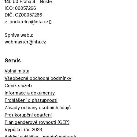
140 00 Praha 4 - Nusle
IČO: 00057266
DIČ: CZ00057266
e-podatelna@nfa.cz
Správa webu:
webmaster@nfa.cz
Servis
Volná místa
Všeobecné obchodní podmínky
Ceník služeb
Informace a dokumenty
Prohlášení o přístupnosti
Zásady ochrany osobních údajů
Protikorupční opatření
Plán genderové rovnosti (GEP)
Výpůjční řád 2023
Aukční vyhláška - movitý majetek