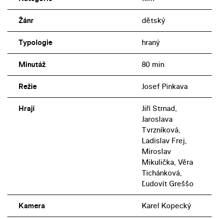
Žánr
dětský
Typologie
hraný
Minutáž
80 min
Režie
Josef Pinkava
Hrají
Jiří Strnad,
Jaroslava
Tvrzníková,
Ladislav Frej,
Miroslav
Mikulička, Věra
Tichánková,
Ľudovít Greššo
Kamera
Karel Kopecký