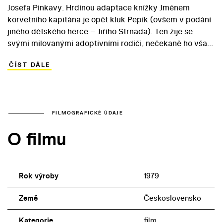
Josefa Pinkavy. Hrdinou adaptace knížky Jménem
korvetního kapitána je opět kluk Pepík (ovšem v podání
jiného dětského herce – Jiřího Strnada). Ten žije se
svými milovanými adoptivními rodiči, nečekaně ho však
zaskočí zpráva, že čekají vlastní dítě. Bojí se, že už ho
ČÍST DÁLE
doma nebudou mít tak rádi jako dřív, a současně prožívá
nejrůznější příhody s klukovskou partou i novou,
copatou spolužačkou Sašou. Nevlastní otec se Pepíkovi
pokouší nelehkou situaci usnadnit inspirativním dárkem
– „lodním“ deníkem, do nějž si má zaznamenávat své
FILMOGRAFICKÉ ÚDAJE
pocity... Dětský snímek nabízí divákům příjemnou
O filmu
zábavu a v hlavních dospělých rolích Ladislava Freje a
Jaroslavu Tvrzníkovou (kteří nahradili původní
představitele Pepíkových rodičů – Vladimíra Brabce a
Milenu Dvorskou).
Rok výroby
1979
Země
Československo
Kategorie
film