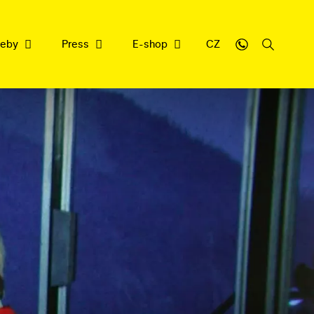
weby
Press
E-shop
CZ
sbírce
y
cujeme
nrepu
filmové dědictví
ledna 2026