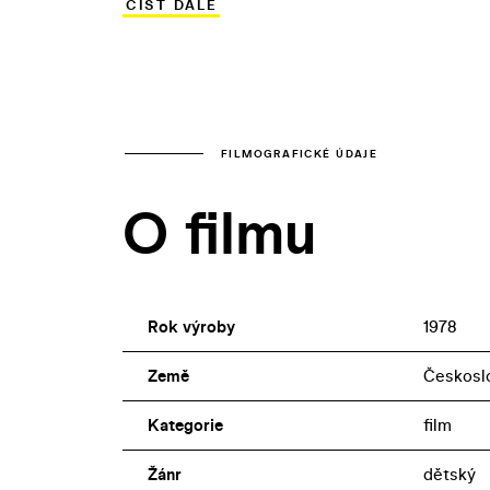
ČÍST DÁLE
či Magda Reifová. V bezejmenné roličce
FILMOGRAFICKÉ ÚDAJE
O filmu
Rok výroby
1978
Země
Českosl
Kategorie
film
Žánr
dětský