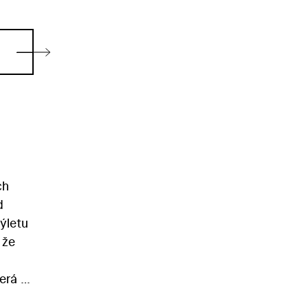
ch
d
ýletu
 že
erá v
ubník