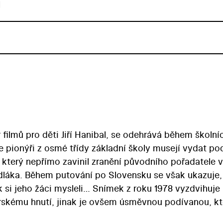
u
r filmů pro děti Jiří Hanibal, se odehrává během školní
e pionýři z osmé třídy základní školy musejí vydat po
který nepřímo zavinil zranění původního pořadatele v
dláka. Během putování po Slovensku se však ukazuje,
 si jeho žáci mysleli… Snímek z roku 1978 vyzdvihuje
ýrskému hnutí, jinak je ovšem úsměvnou podívanou, kt
t Jiřímu Pleskotovi. V rolích pionýrů zaujmou Gustav B