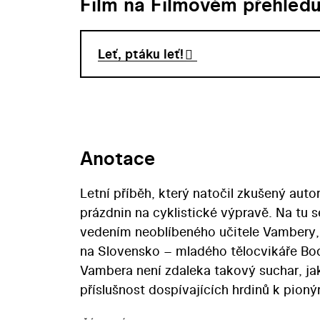
Film na Filmovém přehled
Leť, ptáku leť!
Anotace
Letní příběh, který natočil zkušený auto
prázdnin na cyklistické výpravě. Na tu s
vedením neoblíbeného učitele Vambery, 
na Slovensko – mladého tělocvikáře Bo
Vambera není zdaleka takový suchar, jak
příslušnost dospívajících hrdinů k pion
roli Vambery poskytla životní příležitos