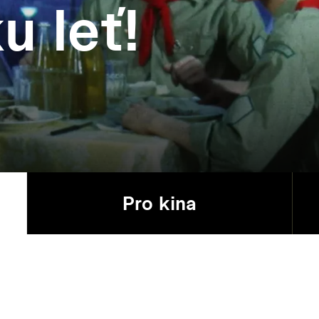
u leť!
Pro kina