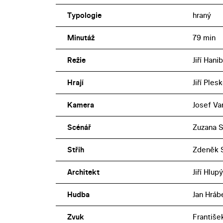
Typologie
hraný
Minutáž
79 min
Režie
Jiří Hanib
Hrají
Jiří Ples
Kamera
Josef Va
Scénář
Zuzana Su
Střih
Zdeněk S
Architekt
Jiří Hlupý
Hudba
Jan Hráb
Zvuk
Františe