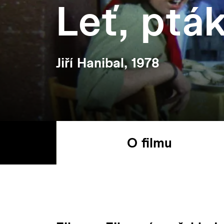
Leť, pták
Jiří Hanibal, 1978
O filmu