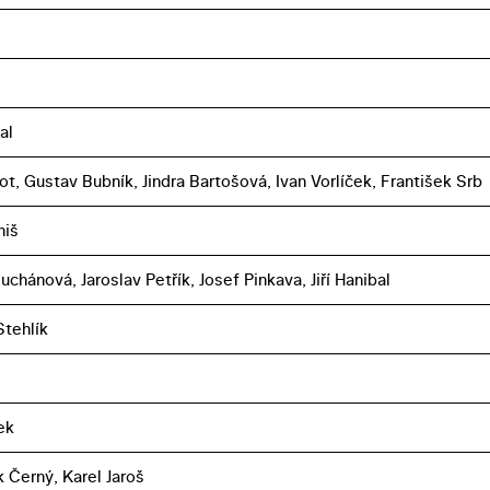
al
kot, Gustav Bubník, Jindra Bartošová, Ivan Vorlíček, František Srb
niš
chánová, Jaroslav Petřík, Josef Pinkava, Jiří Hanibal
tehlík
ek
k Černý, Karel Jaroš