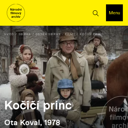
Menu
ÚVOD
SBÍRKA
OBSAH SBÍRKY
FILMY
KOČIČÍ PRINC
Kočičí princ
Ota Koval, 1978