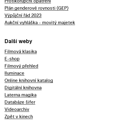
Protikorupční opatření
Plán genderové rovnosti (GEP)
Výpůjční řád 2023
Aukční vyhláška - movitý majetek
Další weby
Filmová klasika
E-shop
Filmový přehled
Iluminace
Online knihovní katalog
Digitální knihovna
Laterna magika
Databáze šifer
Videoarchiv
Zpět v kinech