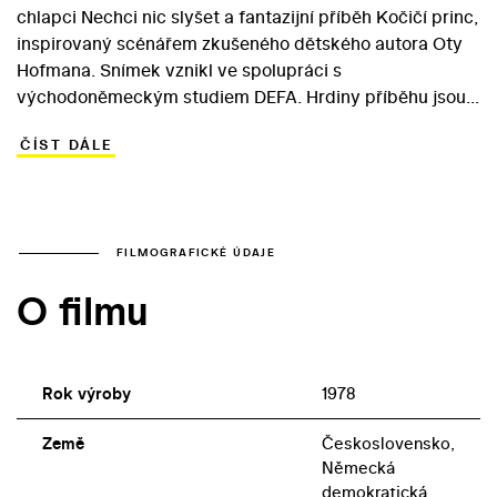
chlapci Nechci nic slyšet a fantazijní příběh Kočičí princ,
inspirovaný scénářem zkušeného dětského autora Oty
Hofmana. Snímek vznikl ve spolupráci s
východoněmeckým studiem DEFA. Hrdiny příběhu jsou
sourozenci Radek a Terezka Královi. V souladu s
ČÍST DÁLE
rodinným příjmením si děti cestou do nového bydliště
představují, že putují pohádkovou krajinou. Reálné
osoby, které Radek a Terezka potkávají, se jim vzápětí
projektují do fantazijních postav. V pohádkovém
prostoru se tak vyskytuje kočka Králových, Líza, i
FILMOGRAFICKÉ ÚDAJE
zlověstně působící zámecký restaurátor Albert. Zatímco
O filmu
pro představitele Radka, Pavla Hachleho, představoval
Kočičí princ jediné setkání s filmem, v roli malé Terezky
debutuje pozdější úspěšná dětská herečka Žaneta
Fuchsová.
Rok výroby
1978
Země
Československo,
Německá
demokratická