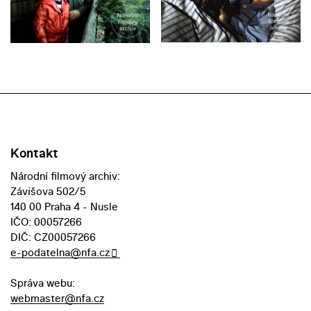
Kontakt
Národní filmový archiv:
Závišova 502/5
140 00 Praha 4 - Nusle
IČO: 00057266
DIČ: CZ00057266
e-podatelna@nfa.cz
Správa webu:
webmaster@nfa.cz