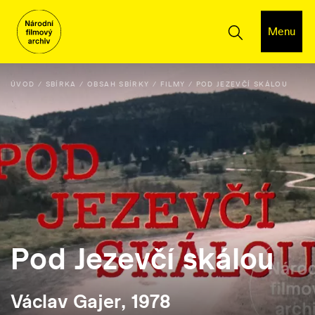
Menu
ÚVOD
SBÍRKA
OBSAH SBÍRKY
FILMY
POD JEZEVČÍ SKÁLOU
Pod Jezevčí skálou
Václav Gajer, 1978