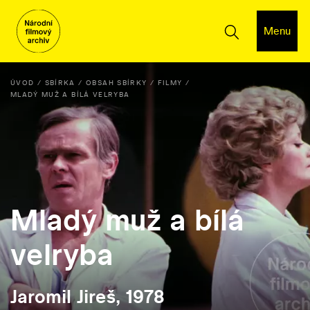
Menu
ÚVOD
SBÍRKA
OBSAH SBÍRKY
FILMY
MLADÝ MUŽ A BÍLÁ VELRYBA
Mladý muž a bílá
velryba
Jaromil Jireš, 1978