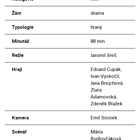
Žánr
drama
Typologie
hraný
Minutáž
88 min
Režie
Jaromil Jireš
Hrají
Eduard Cupák,
Ivan Vyskočil,
Jana Brejchová,
Zlata
Adamovská,
Zdeněk Blažek
Kamera
Emil Sirotek
Scénář
Mária
Rudlovčáková,