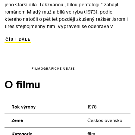
jeho starší díla. Takzvanou „bílou pentalogii“ zahájil
románem Mladý muž a bílá velryba (1973), podle
kterého natočil o pět let později zkušený režisér Jaromil
Jireš stejnojmenný film. Vyprávění se odehrává v
ústecké chemičce, kam přichází krásná a manipulativní
ČÍST DÁLE
inženýrka Edita Beningerová, aby s pomocí bývalého
manžela, chemika Viktora Pance, ověřila v praxi své
teorie. Vikův mladý spolubydlící, směnový mistr Břeťa
Laboutka, propadne s osudovými následky ženinu
kouzlu. Důležitou roli v tomto filmu hraje i symbolický
FILMOGRAFICKÉ ÚDAJE
příběh o bílé velrybě umocňující Břeťovu touhu po
O filmu
velkém, životním činu. Jaromil Jireš se svým týmem
natočil na svou dobu nadprůměrný snímek, jehož
ozdobou jsou herecké výkony Jany Brejchové, Eduarda
Cupáka a Ivana Vyskočila.
Rok výroby
1978
Země
Československo
Kategorie
film