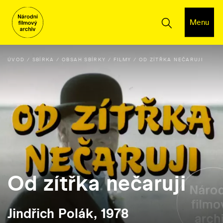
Menu
ÚVOD
SBÍRKA
OBSAH SBÍRKY
FILMY
OD ZÍTŘKA NEČARUJI
Od zítřka nečaruji
Jindřich Polák, 1978