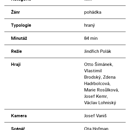
Žánr
pohádka
Typologie
hraný
Minutáž
84 min
Režie
Jindřich Polák
Hrají
Otto Šimánek,
Vlastimil
Brodský, Zdena
Hadrbolcová,
Marie Rosůlková,
Josef Kemr,
Václav Lohniský
Kamera
Josef Vaniš
Scénář
Ota Hofman,