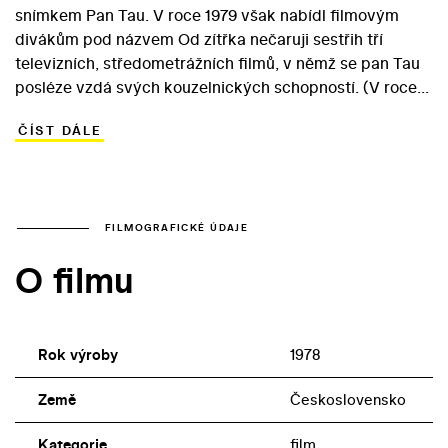
snímkem Pan Tau. V roce 1979 však nabídl filmovým
divákům pod názvem Od zítřka nečaruji sestřih tří
televizních, středometrážních filmů, v němž se pan Tau
posléze vzdá svých kouzelnických schopností. (V roce
1978 vznikl stejným způsobem film Poplach v oblacích.)
ČÍST DÁLE
Po stopě distingovaného, laskavého kouzelníka se v
příběhu, který Polák napsal s Otou Hofmanem, vydává
letištní bezpečnostní inspektor Málek, jehož pan Tau
nakonec přesvědčí o existenci zázraků. Na světě je však
příliš mnoho lidí, kteří se touží kouzelné buřinky
FILMOGRAFICKÉ ÚDAJE
zmocnit… Vedle osvědčeného Otty Šimánka coby
O filmu
nezapomenutelného přítele radosti a fantazie se v roli
komisního Málka objevuje Vlastimil Brodský. Role
inspektorovy ženy se ujala Zdena Hadrbolcová.
Rok výroby
1978
Země
Československo
Kategorie
film