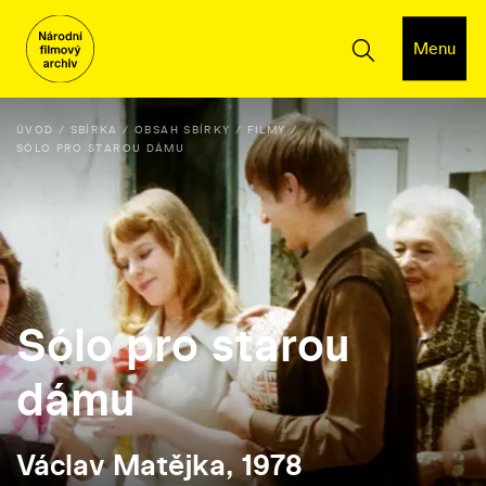
Menu
ÚVOD
SBÍRKA
OBSAH SBÍRKY
FILMY
SÓLO PRO STAROU DÁMU
Sólo pro starou
dámu
Václav Matějka, 1978