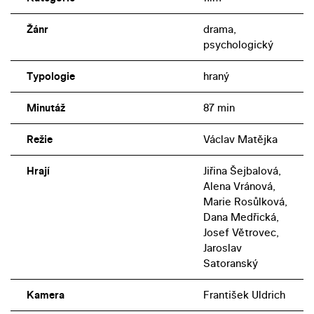
Žánr
drama,
psychologický
Typologie
hraný
Minutáž
87 min
Režie
Václav Matějka
Hrají
Jiřina Šejbalová,
Alena Vránová,
Marie Rosůlková,
Dana Medřická,
Josef Větrovec,
Jaroslav
Satoranský
Kamera
František Uldrich