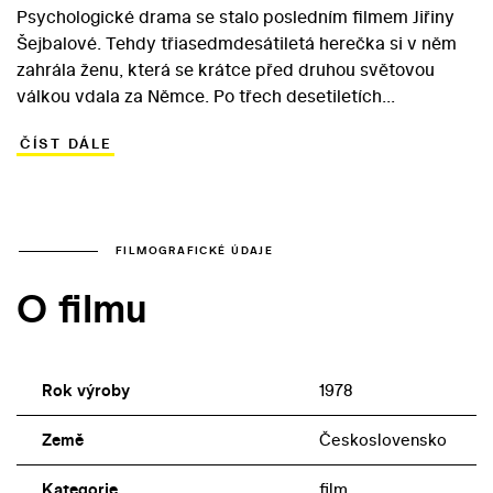
Psychologické drama se stalo posledním filmem Jiřiny
Šejbalové. Tehdy třiasedmdesátiletá herečka si v něm
zahrála ženu, která se krátce před druhou světovou
válkou vdala za Němce. Po třech desetiletích
strávených v cizině se zestárlá Marie Hahnová vrací do
ČÍST DÁLE
vlasti, nenachází tady však vytouženou idylku. Bývalí
sousedé a vzdálení příbuzní nezapomněli, že její manžel
Čechy nenáviděl – a dokonce její rodinu obviňují z
udavačství gestapu. Pro Marii, která o ničem nevěděla,
to znamená bolestný šok… Matějka v látce zvýraznil
FILMOGRAFICKÉ ÚDAJE
prvoplánové, tendenční rysy, takže jeho dílo patří k
O filmu
dobrým ukázkám tvrdé normalizační propagandy. O
ambicích barrandovské dramaturgie svědčí skutečnost,
že mu na film propůjčila drahý, širokoúhlý barevný
materiál, využívaný často pro exportní snímky.
Rok výroby
1978
Země
Československo
Kategorie
film