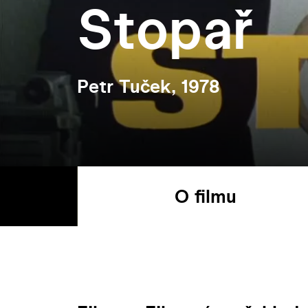
Stopař
Petr Tuček, 1978
O filmu