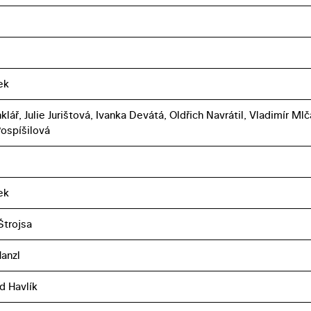
ek
klář, Julie Jurištová, Ivanka Devátá, Oldřich Navrátil, Vladimír Mlč
ospíšilová
ek
Štrojsa
Hanzl
d Havlík