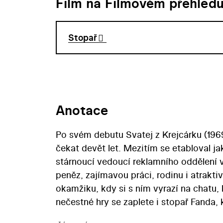
Film na Filmovém přehled
Stopař
Anotace
Po svém debutu Svatej z Krejcárku (1969)
čekat devět let. Mezitím se etabloval ja
stárnoucí vedoucí reklamního oddělení v
peněz, zajímavou práci, rodinu i atrakti
okamžiku, kdy si s ním vyrazí na chatu
nečestné hry se zaplete i stopař Fanda, 
však mladík pochopí, že život plný lží