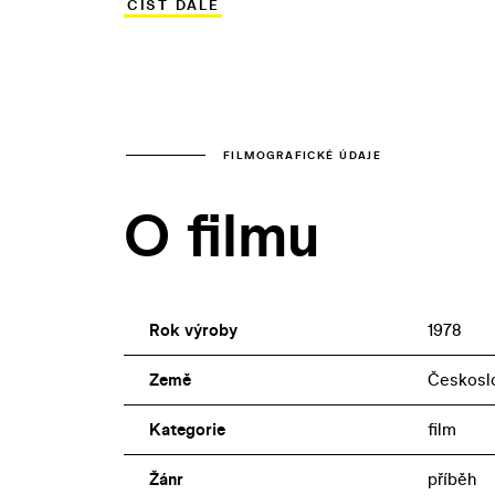
ČÍST DÁLE
zahrál Josef Vinklář a stopaře ztvárnil O
Jurištová.
FILMOGRAFICKÉ ÚDAJE
O filmu
Rok výroby
1978
Země
Českosl
Kategorie
film
Žánr
příběh