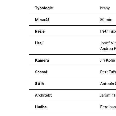
Typologie
hraný
Minutáž
80 min
Režie
Petr Tuč
Hrají
Josef Vin
Andrea P
Kamera
Jiří Kolín
Scénář
Petr Tuč
Střih
Antonín 
Architekt
Jaromír 
Hudba
Ferdinan