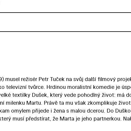
u
 musel režisér Petr Tuček na svůj další filmový proje
ko televizní tvůrce. Hrdinou moralistní komedie je ús
elké textilky Dušek, který vede pohodlný život: má d
vní milenku Martu. Právě ta mu však zkomplikuje život
, kam omylem přijede i žena s malou dcerou. Do Dušk
který musí předstírat, že Marta je jeho partnerkou. N
 a kompromisů mu nevyhovuje… Amorálního Duška si ve