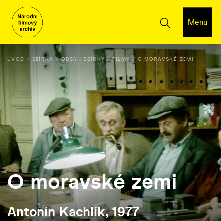
Menu
ÚVOD
SBÍRKA
OBSAH SBÍRKY
FILMY
O MORAVSKÉ ZEMI
O moravské zemi
Antonín Kachlík, 1977