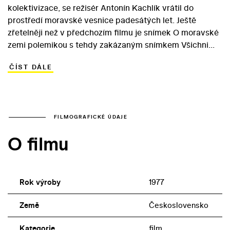
kolektivizace, se režisér Antonín Kachlík vrátil do
prostředí moravské vesnice padesátých let. Ještě
zřetelněji než v předchozím filmu je snímek O moravské
zemi polemikou s tehdy zakázaným snímkem Všichni
dobří rodáci režiséra Vojtěcha Jasného. Proti dramatu o
ČÍST DÁLE
násilné kolektivizaci staví Kachlík budovatelský
optimismus, a to navzdory kritickému finále nikdy
nevydané literární předlohy – románu Hesla na vratech
slováckého spisovatele Fanka Jilíka. Moravské Kunovice
se tak stávají prostředím, ve kterém se bývalý hospodář
FILMOGRAFICKÉ ÚDAJE
Joza Jagoš přes svou tvrdohlavost a ideové omyly
O filmu
dopracuje až na práh šťastné, socialistické
budoucnosti… Účinkování v Kachlíkově tendenčním
snímku se stalo vnuceným „pokáním“ pro hlavního
představitele Jasného filmu – Radoslava Brzobohatého.
Rok výroby
1977
Země
Československo
Kategorie
film