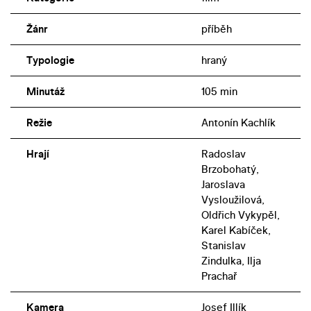
Žánr
příběh
Typologie
hraný
Minutáž
105 min
Režie
Antonín Kachlík
Hrají
Radoslav
Brzobohatý,
Jaroslava
Vysloužilová,
Oldřich Vykypěl,
Karel Kabíček,
Stanislav
Zindulka, Ilja
Prachař
Kamera
Josef Illík