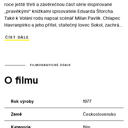
roce ještě třetí a závěrečnou část série inspirované
„pravěkými“ knížkami spisovatele Eduarda Štorcha.
Také k Volání rodu napsal scénář Milan Pavlík. Chlapec
Havranpírko a jeho přítel, statečný lovec Sokol, zachrání
svou přítelkyni Šťastnou Chvíli před smrtí. Dívka totiž
ČÍST DÁLE
jako jediná z rodu Rybářů neonemocněla nakažlivou
chorobou a její sousedé ji kvůli podezření z čarodějnictví
chtěli zabít. Kmen Havranů ovšem dívku nepřijme, a tak
se trojice vydává na cestu za novým domovem. Nachází
ho u Pastevců – a spolu s ním i možnost, jak změnit svou
FILMOGRAFICKÉ ÚDAJE
toulavou loveckou existenci… Vedle Ludvíka Hradílka a
O filmu
Jiřího Bartošky se ve Schmidtově rodinném snímku
objevily i Gabriela Osvaldová (Šťastná Chvíle) a Milada
Janderová (Rosnička).
Rok výroby
1977
Země
Československo
Kategorie
film