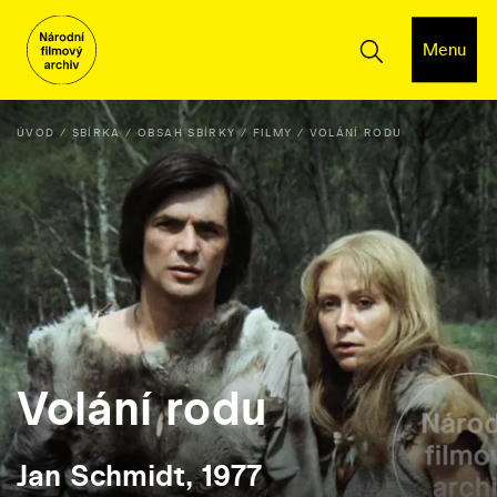
Menu
ÚVOD
SBÍRKA
OBSAH SBÍRKY
FILMY
VOLÁNÍ RODU
Volání rodu
Jan Schmidt, 1977