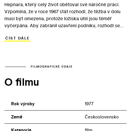
Hepnara, který celý život obětoval své náročné práci.
Vzpomíná, že v roce 1967 stát rozhodl, že těžba v dolu
musí být omezena, protože ložiska uhlí jsou téměř
vyčerpána. Aby zabránil uzavření podniku, rozhodl se
vyhledat podle starých map novou uhelnou žílu. Při
ČÍST DÁLE
riskantním podniku zahynul jeho syn Ivan, šachta však
byla zachráněna… Režisér Zbyněk Brynych se v roce
1977 ujal úkolu natočit budovatelské drama, jež by na
základě individuálního příběhu podpořilo státní
rozhodnutí pokračovat v nepříliš rentabilní těžbě. Hlavní
FILMOGRAFICKÉ ÚDAJE
role ve filmu se ujal Václav Neužil (který se objevil i ve
O filmu
filmech Zbraně pro Prahu, Lidé z metra, Vítězný lid). Rolí
hrdinových synů se ve snímku poplatném dobové státní
objednávce ujali Jiří Štěpnička a Tomáš Töpfer.
Rok výroby
1977
Země
Československo
Kategorie
film