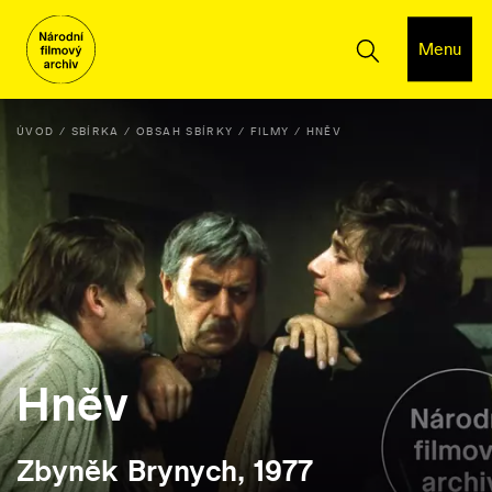
Menu
ÚVOD
SBÍRKA
OBSAH SBÍRKY
FILMY
HNĚV
Hněv
Zbyněk Brynych, 1977