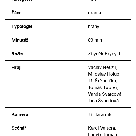
Žánr
drama
Typologie
hraný
Minutáž
89 min
Režie
Zbyněk Brynych
Hrají
Václav Neužil,
Miloslav Holub,
Jiří Štěpnička,
Tomáš Töpfer,
Vanda Švarcová,
Jana Švandová
Kamera
Jiří Tarantík
Scénář
Karel Valtera,
Ludvík Toman