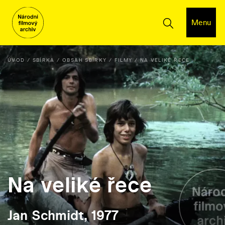
Menu
ÚVOD
SBÍRKA
OBSAH SBÍRKY
FILMY
NA VELIKÉ ŘECE
Na veliké řece
Jan Schmidt, 1977