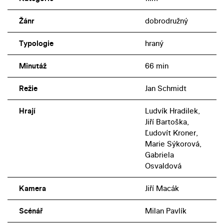
Žánr
dobrodružný
Typologie
hraný
Minutáž
66 min
Režie
Jan Schmidt
Hrají
Ludvík Hradilek,
Jiří Bartoška,
Ľudovít Kroner,
Marie Sýkorová,
Gabriela
Osvaldová
Kamera
Jiří Macák
Scénář
Milan Pavlík