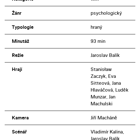
Žánr
psychologický
Typologie
hraný
Minutáž
93 min
Režie
Jaroslav Balík
Hrají
Stanisław
Zaczyk, Eva
Sitteová, Jana
Hlaváčová, Luděk
Munzar, Jan
Machulski
Kamera
Jiří Macháně
Scénář
Vladimír Kalina,
Jaroslav Balík