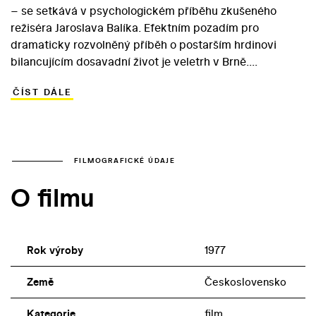
– se setkává v psychologickém příběhu zkušeného
režiséra Jaroslava Balíka. Efektním pozadím pro
dramaticky rozvolněný příběh o postarším hrdinovi
bilancujícím dosavadní život je veletrh v Brně.
Protagonista vyprávění, které scenáristicky ošetřil
ČÍST DÁLE
Vladimír Kalina, má pracovně odjet do New Yorku. Jiří
Klíma má však potíže s manželkou i neplánovaně
těhotnou dcerou. Studentka Kateřina muži sice
neodbytně připomíná jeho dávnou lásku, má však tolik
rozumu, aby kratičký vztah ukončila. Jiří však pod
FILMOGRAFICKÉ ÚDAJE
vlivem setkání přehodnotí své životní postoje a navíc
O filmu
zmaří nevýhodný obchod se západoněmeckou firmou ve
prospěch českých výrobců… Hlavních rolí ve snímku z
roku 1977 se ujali Stanisław Zaczyk a Eva Sitteová.
Rok výroby
1977
Země
Československo
Kategorie
film