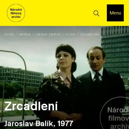
Menu
ÚVOD
SBÍRKA
OBSAH SBÍRKY
FILMY
ZRCADLENÍ
Zrcadlení
Jaroslav Balík, 1977