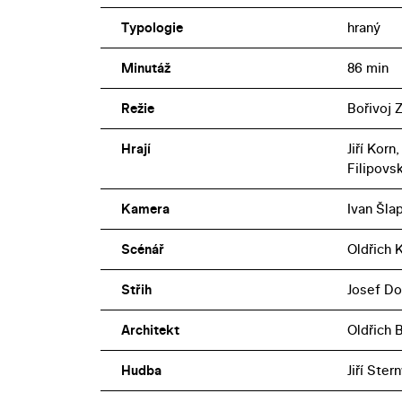
Typologie
hraný
Minutáž
86 min
Režie
Bořivoj
Hrají
Jiří Kor
Filipovs
Kamera
Ivan Šla
Scénář
Oldřich 
Střih
Josef Do
Architekt
Oldřich 
Hudba
Jiří Ster