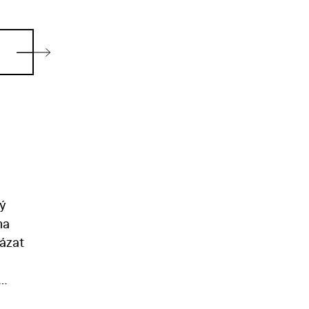
vý
na
ázat
et –