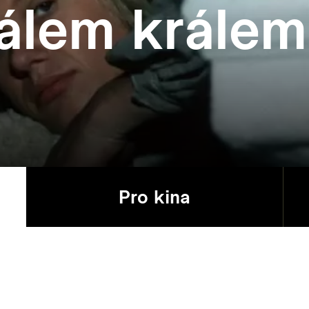
álem králem
Pro kina