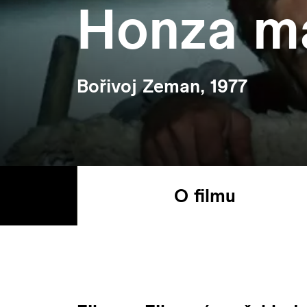
Honza m
Bořivoj Zeman, 1977
O filmu