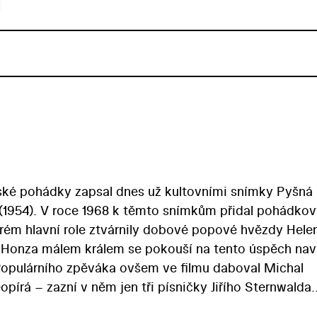
u
eské pohádky zapsal dnes už kultovními snímky Pyšná
l (1954). V roce 1968 k těmto snímkům přidal pohádko
erém hlavní role ztvárnily dobové popové hvězdy Hele
 Honza málem králem se pokouší na tento úspěch nav
(Populárního zpěváka ovšem ve filmu daboval Michal
opírá – zazní v něm jen tři písničky Jiřího Sternwalda.
ě jako u zmíněných Zemanových snímků z padesátých l