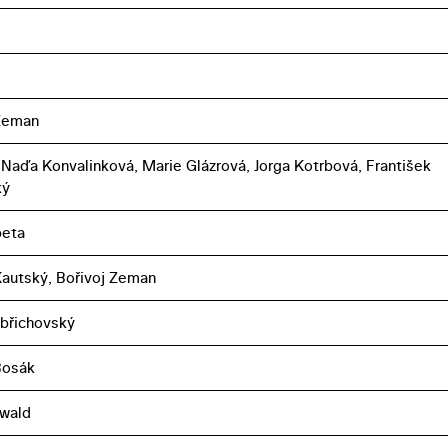
 Zeman
n, Naďa Konvalinková, Marie Glázrová, Jorga Kotrbová, František
ký
peta
Kautský, Bořivoj Zeman
břichovský
Bosák
nwald