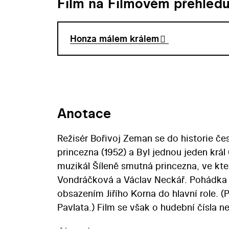
Film na Filmovém přehled
Honza málem králem
Anotace
Režisér Bořivoj Zeman se do historie č
princezna (1952) a Byl jednou jeden krá
muzikál Šíleně smutná princezna, ve kt
Vondráčková a Václav Neckář. Pohádka
obsazením Jiřího Korna do hlavní role. 
Pavlata.) Film se však o hudební čísla ne
Přestože scenáristou filmu byl – stejn