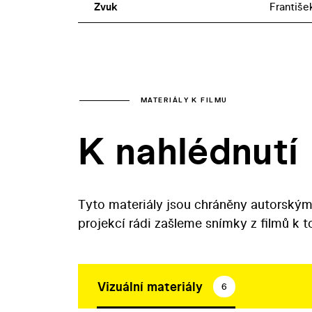
Zvuk
Františe
MATERIÁLY K FILMU
K nahlédnutí
Tyto materiály jsou chráněny autorským
projekcí rádi zašleme snímky z filmů k 
Vizuální materiály
6