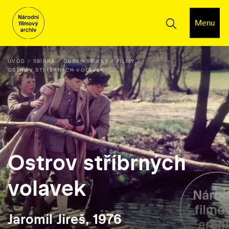
Menu
ÚVOD
SBÍRKA
OBSAH SBÍRKY
FILMY
OSTROV STŘÍBRNÝCH VOLAVEK
Ostrov stříbrných
volavek
Jaromil Jireš, 1976