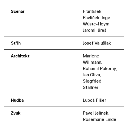
Scénář
František
Pavlíček, Inge
Wüste-Heym,
Jaromil Jireš
Střih
Josef Valušiak
Architekt
Marlene
Willmann,
Bohumil Pokorný,
Jan Oliva,
Siegfried
Stallner
Hudba
Luboš Fišer
Zvuk
Pavel Jelínek,
Rosemarie Linde