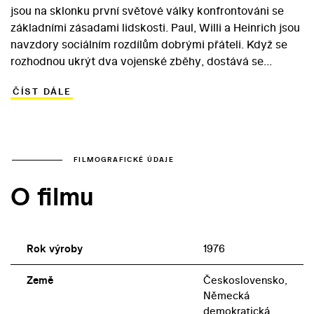
jsou na sklonku první světové války konfrontováni se
základními zásadami lidskosti. Paul, Willi a Heinrich jsou
navzdory sociálním rozdílům dobrými přáteli. Když se
rozhodnou ukrýt dva vojenské zběhy, dostává se
Heinrich do potíží. Z domova má totiž vštípenou loajalitu
ČÍST DÁLE
k vlasti. Chlapec však nakonec zjišťuje, že jeho
militantně zaměřený, přísný děd hluboce zasáhl do
osudů jeho rodiny… Historické drama z roku 1976 nese
rukopis režiséra Jaromila Jireše, který se během
normalizace věnoval spíš chladně lyrizovaným příběhům
FILMOGRAFICKÉ ÚDAJE
bez osobního zaujetí. V česko-německém obsazení
O filmu
vyniká Vladimír Dlouhý v roli zběha Tonyho. V roličce
artistky Terezy se na filmovém plátně poprvé v českém
filmu objevila tehdy osmnáctiletá Iva Bittová.
Rok výroby
1976
Země
Československo,
Německá
demokratická