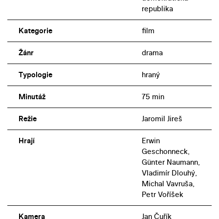
republika
Kategorie
film
Žánr
drama
Typologie
hraný
Minutáž
75 min
Režie
Jaromil Jireš
Hrají
Erwin
Geschonneck,
Günter Naumann,
Vladimír Dlouhý,
Michal Vavruša,
Petr Voříšek
Kamera
Jan Čuřík