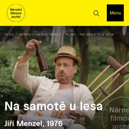
Menu
ÚVOD
SBÍRKA
OBSAH SBÍRKY
FILMY
NA SAMOTĚ U LESA
Na samotě u lesa
Jiří Menzel, 1976