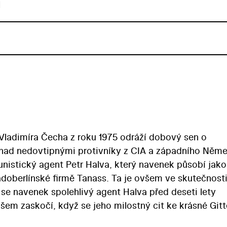
u
Vladimíra Čecha z roku 1975 odráží dobový sen o
nad nedovtipnými protivníky z CIA a západního Něme
nistický agent Petr Halva, který navenek působí jako
adoberlínské firmě Tanass. Ta je ovšem ve skutečnost
se navenek spolehlivý agent Halva před deseti lety
všem zaskočí, když se jeho milostný cit ke krásné Gitt
aného vztahu ve skutečný… Vedle křečovitých předst