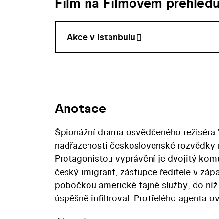
Film na Filmovém přehled
Akce v Istanbulu
Anotace
Špionážní drama osvědčeného režiséra 
nadřazenosti československé rozvědky 
Protagonistou vyprávění je dvojitý komu
český imigrant, zástupce ředitele v záp
pobočkou americké tajné služby, do níž 
úspěšně infiltroval. Protřelého agenta o
podání Idy Rapaičové – mění z předstír