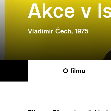
Akce v I
Vladimír Čech, 1975
O filmu