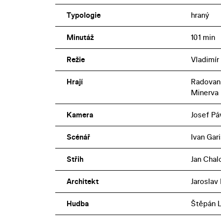
Typologie
hraný
Minutáž
101 min
Režie
Vladimír
Hrají
Radovan 
Minerva 
Kamera
Josef Pá
Scénář
Ivan Gar
Střih
Jan Chal
Architekt
Jaroslav
Hudba
Štěpán 