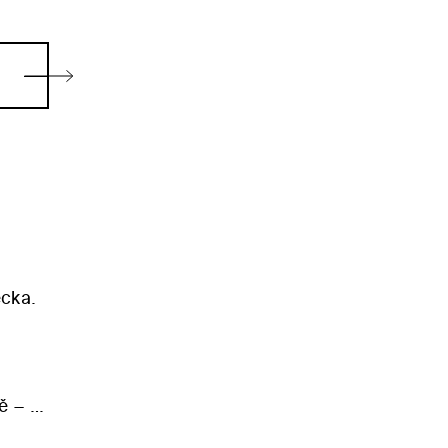
cka.
i
ě – v
av o