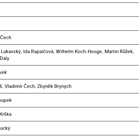
 Čech
Lukavský, Ida Rapaičová, Wilhelm Koch-Hooge, Martin Růžek,
Daly
vek
iš, Vladimír Čech, Zbyněk Brynych
oupek
 Krška
Lucký