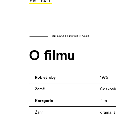
ČÍST DÁLE
dekadentním, sladkém životě za železno
obsazení. Ve filmu inspirovaném literá
spisovatele Ivana Gariše se hlavní role 
FILMOGRAFICKÉ ÚDAJE
O filmu
Rok výroby
1975
Země
Českosl
Kategorie
film
Žánr
drama, š