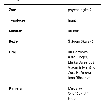
Žánr
psychologický
Typologie
hraný
Minutáž
96 min
Režie
Štěpán Skalský
Hrají
Jiří Bartoška,
Karel Höger,
Eliška Balzerová,
Vladimír Menšík,
Zora Božinová,
Jana Riháková
Kamera
Miroslav
Ondříček, Jiří
Krob