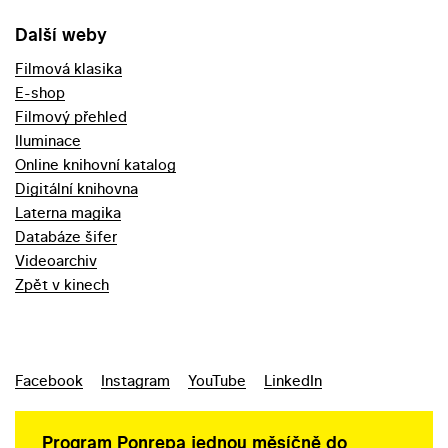
Další weby
Filmová klasika
E-shop
Filmový přehled
Iluminace
Online knihovní katalog
Digitální knihovna
Laterna magika
Databáze šifer
Videoarchiv
Zpět v kinech
Facebook
Instagram
YouTube
LinkedIn
Program Ponrepa jednou měsíčně do