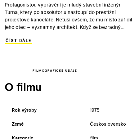
Protagonistou vyprávění je mladý stavební inženýr
Turna, který po absolutoriu nastoupí do prestižní
projektové kanceláře. Netuší ovšem, že mu místo zařídil
jeho otec – významný architekt. Když se bezradný
nováček pokusí ukrást návrh kanadského kolegy, vyjde
ČÍST DÁLE
pravda najevo a hrdina nachází vykoupení na stavbě
dálničního mostu... Standardní historku o ješitném
mladém intelektuálovi, kterého očistí až poctivá práce v
terénu, povyšuje nad dobový průměr Jiří Bartoška ve
své první hlavní roli. Part hrdinova otce se naopak stal
FILMOGRAFICKÉ ÚDAJE
poslední filmovou rolí Karla Högera. Režisér Štěpán
O filmu
Skalský se scenáristou Karlem Steigerwaldem
spolupracovali v sedmdesátých letech na obdobně
laděném snímku – ekologickém dramatu Čistá řeka
(1978).
Rok výroby
1975
Země
Československo
Kategorie
film