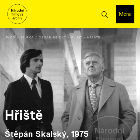
Menu
ÚVOD
SBÍRKA
OBSAH SBÍRKY
FILMY
HŘIŠTĚ
Hřiště
Štěpán Skalský, 1975