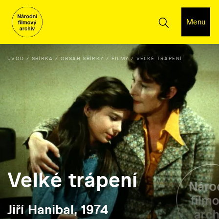
Menu
ÚVOD
SBÍRKA
OBSAH SBÍRKY
FILMY
VELKÉ TRÁPENÍ
Velké trápení
Jiří Hanibal, 1974