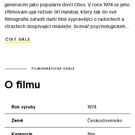
generacím jako populární dívčí čtivo. V roce 1974 se jeho
zfilmování ujal režisér Jiří Hanibal, který tak do své
filmografie zařadil další titul vyprávějící o radostech a
strastech dospívající mládeže. Scénář psychologického
dramatu byl dílem zakázaného Františka Pavlíčka,
ČÍST DÁLE
kterého v titulcích kryli kolegové Otto a Bohumila
Zelenkovi. Vyprávění líčí osudy třináctileté Jany (Renata
Mašková), která se kvůli rozvodu rodičů dostala do
dětského domova. Nyní má prožít prázdniny s otcem
(Eduard Cupák), který však citlivé dívce neposkytuje
FILMOGRAFICKÉ ÚDAJE
dostatečně bezpečné zázemí. Jana se vypraví za
O filmu
matkou a v duchu si rekapituluje svou minulost… V roli
chápavé vedoucí dětského domova zazářila Jana
Štěpánková.
Rok výroby
1974
Země
Československo
Kategorie
film