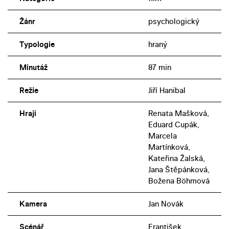
Žánr
psychologický
Typologie
hraný
Minutáž
87 min
Režie
Jiří Hanibal
Hrají
Renata Mašková,
Eduard Cupák,
Marcela
Martínková,
Kateřina Žalská,
Jana Štěpánková,
Božena Böhmová
Kamera
Jan Novák
Scénář
František