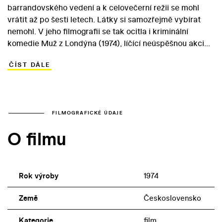
barrandovského vedení a k celovečerní režii se mohl
vrátit až po šesti letech. Látky si samozřejmě vybírat
nemohl. V jeho filmografii se tak ocitla i kriminální
komedie Muž z Londýna (1974), líčící neúspěšnou akci
špičkového kasařského profesionála Reinera (Jiří Sovák)
ČÍST DÁLE
z Anglie, která ztroskotá na specifikách malého,
českého podsvětí. George Reiner je přitom český
emigrant, který po třiceti letech pozapomněl, jak to v
jeho původní vlasti chodí. Loupež zlatých dvacetidolarů
z plzeňské vily, která má zanedlouho zmizet pod
FILMOGRAFICKÉ ÚDAJE
hladinou nové přehrady, se zkomplikuje i díky
O filmu
ziskuchtivosti „nevinných“ manželů Sýkorových
(Lubomír Lipský, Květa Fialová). Navzdory vynikajícímu
hereckého obsazení zůstává Bočanův snímek pouze
nenáročnou, oddechovou zábavou.
Rok výroby
1974
Země
Československo
Kategorie
film