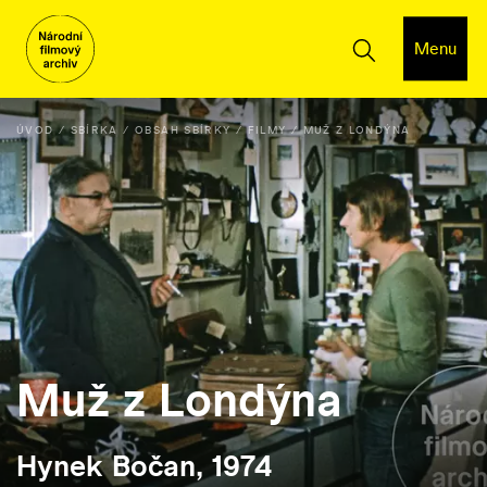
Menu
ÚVOD
SBÍRKA
OBSAH SBÍRKY
FILMY
MUŽ Z LONDÝNA
Muž z Londýna
Hynek Bočan, 1974