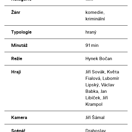
Žánr
komedie,
kriminální
Typologie
hraný
Minutáž
91 min
Režie
Hynek Bočan
Hrají
Jiří Sovák, Květa
Fialová, Lubomír
Lipský, Václav
Babka, Jan
Libíček, Jiří
Krampol
Kamera
Jiří Šámal
Scénář
Drahoslav