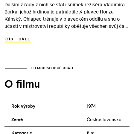
Dalším z řady z nich se stal i snímek režiséra Vladimíra
Borka, jehož hrdinou je patnáctiletý plavec Honza
Kánský. Chlapec trénuje v plaveckém oddílu a snu o
účasti v mistrovství republiky obětuje všechen svůj čas.
Když neuspěje a trenér ho náležitě nepodpoří, rozhodne
ČÍST DÁLE
se plavání nechat. Úspěch je totiž pro chlapce
důležitější než kamarádská atmosféra sportovního klání.
Nakonec ovšem Honza díky přátelům z oddílu pochopí,
že se mýlil… V prázdninovém rodinném snímku se v
hlavní roli objevil neherec Miroslav Tomášek.
FILMOGRAFICKÉ ÚDAJE
Zajímavější je však obsazení dvou záporných epizodních
O filmu
rolí: výrostka kradoucího drobné si zahrál osvědčený
představitel dospívajících grázlů Jan Kraus a zloděje
zakázaný písničkář Vlastimil Třešňák.
Rok výroby
1974
Země
Československo
Kategorie
film