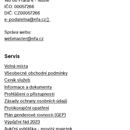
140 00 Praha 4 - Nusle
IČO: 00057266
DIČ: CZ00057266
e-podatelna@nfa.cz
Správa webu:
webmaster@nfa.cz
Servis
Volná místa
Všeobecné obchodní podmínky
Ceník služeb
Informace a dokumenty
Prohlášení o přístupnosti
Zásady ochrany osobních údajů
Protikorupční opatření
Plán genderové rovnosti (GEP)
Výpůjční řád 2023
Aukční vyhláška - movitý majetek