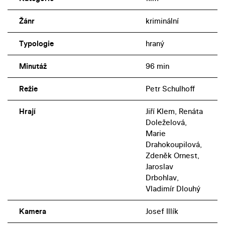
Žánr
kriminální
Typologie
hraný
Minutáž
96 min
Režie
Petr Schulhoff
Hrají
Jiří Klem, Renáta
Doleželová,
Marie
Drahokoupilová,
Zdeněk Ornest,
Jaroslav
Drbohlav,
Vladimír Dlouhý
Kamera
Josef Illík