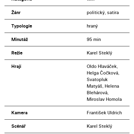
Žánr
politický, satira
Typologie
hraný
Minutáž
95 min
Režie
Karel Steklý
Hrají
Oldo Hlaváček,
Helga Čočková,
Svatopluk
Matyáš, Helena
Blehárová,
Miroslav Homola
Kamera
František Uldrich
Scénář
Karel Steklý