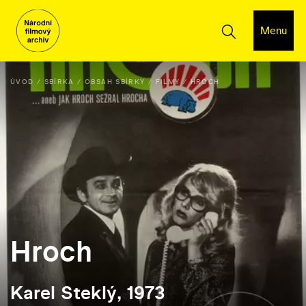
Menu
ÚVOD
SBÍRKA
OBSAH SBÍRKY
FILMY
HROCH
Hroch
Karel Steklý, 1973