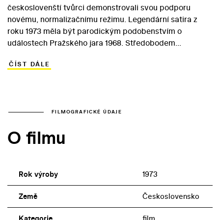
českoslovenští tvůrci demonstrovali svou podporu
novému, normalizačnímu režimu. Legendární satira z
roku 1973 měla být parodickým podobenstvím o
událostech Pražského jara 1968. Středobodem
vyprávění je mluvící hroch, kterého se na popud hbitého
ČÍST DÁLE
novináře pokoušejí pro své nečestné cíle zneužít
prolhaní, manipulátorští politici. Netuší, že v útrobách
nešťastného chovance zoo se nachází bankovní úředník
Bedřich Hroch (Oldo Hlaváček), kterého zvíře omylem
spolklo a kterého nečekaná popularita těší… Tendenční
FILMOGRAFICKÉ ÚDAJE
film, který s odstupem času obstojí jen jako zajímavý
O filmu
studijní materiál, považovali za pochybný i samotní
normalizátoři, kteří ho rychle stáhli z kin a neumožnili ani
jeho vysílání v televizi.
Rok výroby
1973
Země
Československo
Kategorie
film