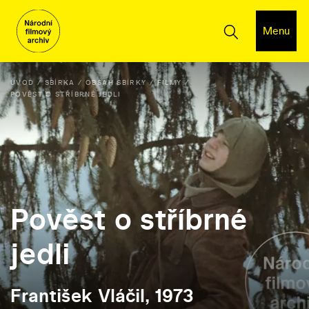
Menu
ÚVOD
SBÍRKA
OBSAH SBÍRKY
FILMY
POVĚST O STŘÍBRNÉ JEDLI
Pověst o stříbrné
jedli
František Vláčil, 1973