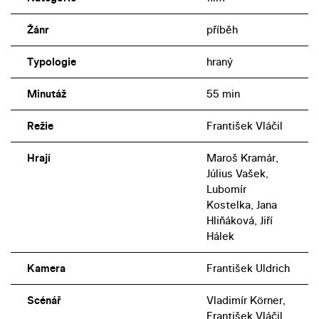
Žánr
příběh
Typologie
hraný
Minutáž
55 min
Režie
František Vláčil
Hrají
Maroš Kramár,
Július Vašek,
Lubomír
Kostelka, Jana
Hliňáková, Jiří
Hálek
Kamera
František Uldrich
Scénář
Vladimír Körner,
František Vláčil