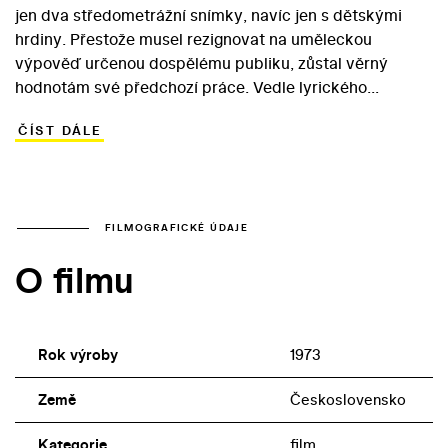
jen dva středometrážní snímky, navíc jen s dětskými
hrdiny. Přestože musel rezignovat na uměleckou
výpověď určenou dospělému publiku, zůstal věrný
hodnotám své předchozí práce. Vedle lyrického
válečného dramatu Sirius (1974) realizoval Vláčil podle
ČÍST DÁLE
scénáře Vladimíra Körnera (Údolí včel /1967/, Adelheid
/1969/) příběh inspirovaný beskydskou pověstí. Podle
té každý, kdo vykoná dobrý skutek, uvidí stříbrné
stromy. Pro malého Ondru se pověst odráží v práci
česače semen jehličnatých stromů. Chlapec mu začne v
FILMOGRAFICKÉ ÚDAJE
jeho nebezpečné práci pomáhat. Hlavní role v prostém,
O filmu
působivém snímku, jehož kameramanem byl režisérův
stálý spolupracovník František Uldrich, se ujal tehdy
čtrnáctiletý Maroš Kramár.
Rok výroby
1973
Země
Československo
Kategorie
film