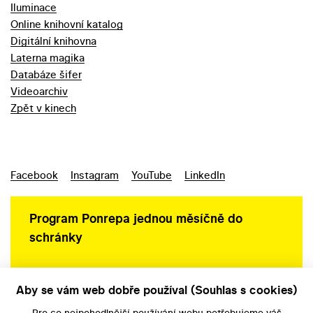
Iluminace
Online knihovní katalog
Digitální knihovna
Laterna magika
Databáze šifer
Videoarchiv
Zpět v kinech
Facebook
Instagram
YouTube
LinkedIn
Program Ponrepa jednou měsíčně do
schránky
Aby se vám web dobře používal (Souhlas s cookies)
Ochrana osobních údajů
Pro co nejpohodlnější používání webu potřebujeme váš