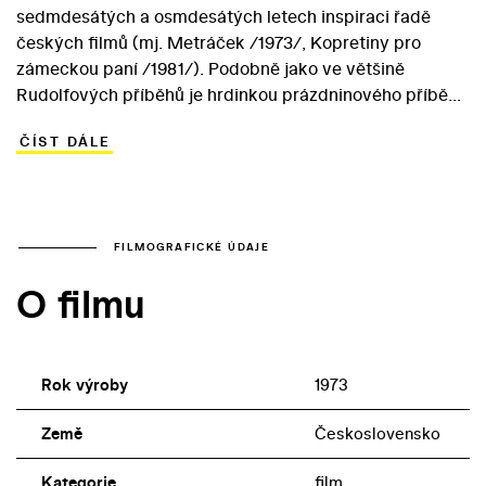
sedmdesátých a osmdesátých letech inspiraci řadě
českých filmů (mj. Metráček /1973/, Kopretiny pro
zámeckou paní /1981/). Podobně jako ve většině
Rudolfových příběhů je hrdinkou prázdninového příběhu
dospívající dívka. Patnáctiletá školačka Jana (Milada
ČÍST DÁLE
Vnuková) se na plovárně seznámí s chlapcem Jindrou.
Musí však odjet na pionýrský tábor, kde se kvůli
bolestně prožívanému zklamání z první lásky zatvrzele
odmítá zapojit do tábornických aktivit. Hrozí jí dokonce
vyloučení. Nakonec ovšem pochopí, že to s ní vedoucí i
FILMOGRAFICKÉ ÚDAJE
ostatní děti myslí dobře… Oddechový snímek režiséra
O filmu
Jiřího Hanibala sází na pohodovou letní atmosféru, která
s časovým odstupem vzbuzuje nostalgii za
(neexistujícími) starými dobrými časy.
Rok výroby
1973
Země
Československo
Kategorie
film