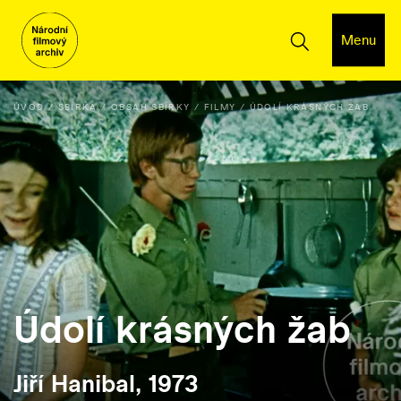
Menu
ÚVOD
SBÍRKA
OBSAH SBÍRKY
FILMY
ÚDOLÍ KRÁSNÝCH ŽAB
Údolí krásných žab
Jiří Hanibal, 1973