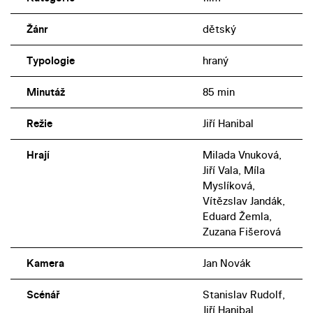
Žánr
dětský
Typologie
hraný
Minutáž
85 min
Režie
Jiří Hanibal
Hrají
Milada Vnuková,
Jiří Vala, Míla
Myslíková,
Vítězslav Jandák,
Eduard Žemla,
Zuzana Fišerová
Kamera
Jan Novák
Scénář
Stanislav Rudolf,
Jiří Hanibal