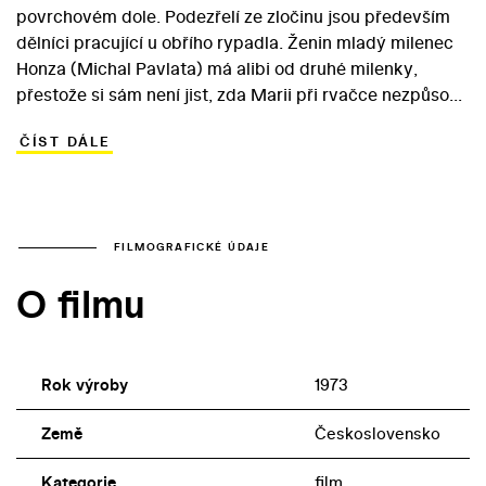
povrchovém dole. Podezřelí ze zločinu jsou především
dělníci pracující u obřího rypadla. Ženin mladý milenec
Honza (Michal Pavlata) má alibi od druhé milenky,
přestože si sám není jist, zda Marii při rvačce nezpůsobil
smrtelný úraz. Mezi podezřelými je Franta, u kterého se
ČÍST DÁLE
najde vkladní knížka zavražděné, a Tony, jenž přišel
záhadným způsobem k penězům. Teprve pečlivá
rekonstrukce, kterou provedou kriminalisté v čele s
kapitánem (Vladimír Ráž) Veřejné bezpečnosti (tehdejší
policie), odhalí skutečného viníka… Zlou noc inspiroval
FILMOGRAFICKÉ ÚDAJE
román Minuta smrti. Na scénáři kriminálního dramatu
O filmu
zkušeného režiséra Václava Matějky z roku 1973 se
podílel i filmový publicista Zdenek Zaoral.
Rok výroby
1973
Země
Československo
Kategorie
film