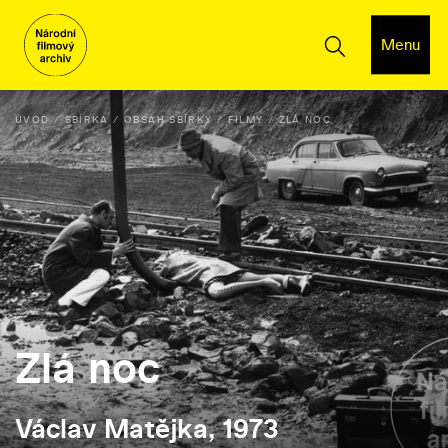
Menu
ÚVOD
SBÍRKA
OBSAH SBÍRKY
FILMY
ZLÁ NOC
Zlá noc
Václav Matějka, 1973