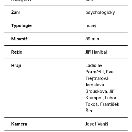
Žánr
psychologický
Typologie
hraný
Minutáž
89 min
Režie
Jiří Hanibal
Hrají
Ladislav
Potměšil, Eva
Trejtnarová,
Jaroslava
Brousková, Jiří
Krampol, Lubor
Tokoš, František
Šec
Kamera
Josef Vaniš