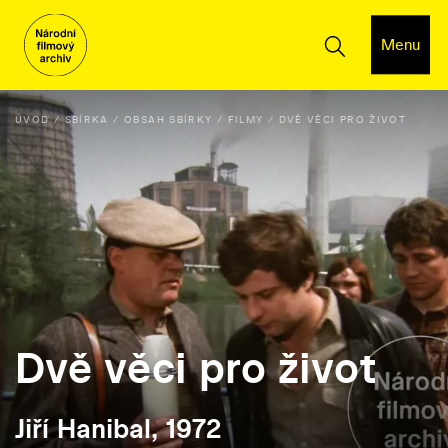
Menu
ÚVOD
SBÍRKA
OBSAH SBÍRKY
FILMY
DVĚ VĚCI PRO ŽIVOT
Dvě věci pro život
Jiří Hanibal, 1972