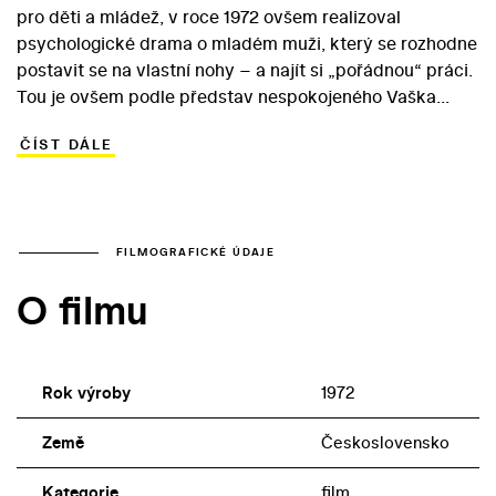
pro děti a mládež, v roce 1972 ovšem realizoval
psychologické drama o mladém muži, který se rozhodne
postavit se na vlastní nohy – a najít si „pořádnou“ práci.
Tou je ovšem podle představ nespokojeného Vaška
roční brigáda v ostravských dolech. Manželka Božka s
ČÍST DÁLE
jeho rozhodnutím nesouhlasí. Těžká práce v dolech a
sdílení chlapských problémů se spolubydlícími na
ubytovně ovšem Vaškovi otevře oči. Před rozmazlenou,
odcizenou manželkou dá přednost dvěma základním
„věcem pro život“: hornické práci a geoložce Ajce… V
FILMOGRAFICKÉ ÚDAJE
hlavní roli filmu se objevil Ladislav Potměšil, kterému v
O filmu
partech hrdinových žen sekundovaly Eva Trejtnarová
(Božka) a Jaroslava Brousková (Ajka).
Rok výroby
1972
Země
Československo
Kategorie
film