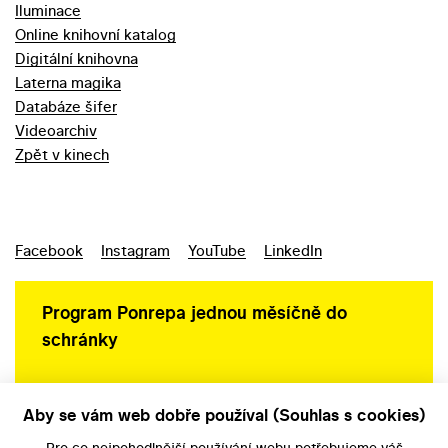
Iluminace
Online knihovní katalog
Digitální knihovna
Laterna magika
Databáze šifer
Videoarchiv
Zpět v kinech
Facebook
Instagram
YouTube
LinkedIn
Program Ponrepa jednou měsíčně do
schránky
Aby se vám web dobře používal (Souhlas s cookies)
Ochrana osobních údajů
Pro co nejpohodlnější používání webu potřebujeme váš