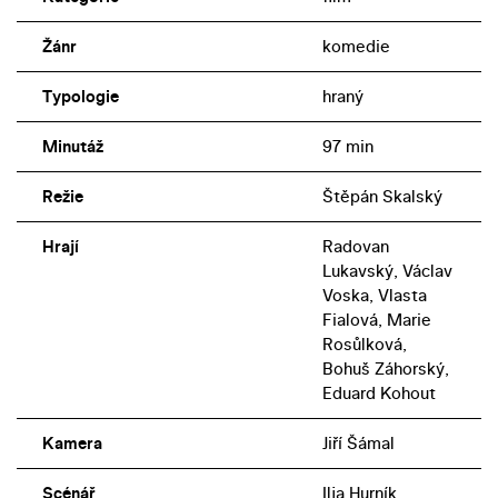
Žánr
komedie
Typologie
hraný
Minutáž
97 min
Režie
Štěpán Skalský
Hrají
Radovan
Lukavský, Václav
Voska, Vlasta
Fialová, Marie
Rosůlková,
Bohuš Záhorský,
Eduard Kohout
Kamera
Jiří Šámal
Scénář
Ilja Hurník,