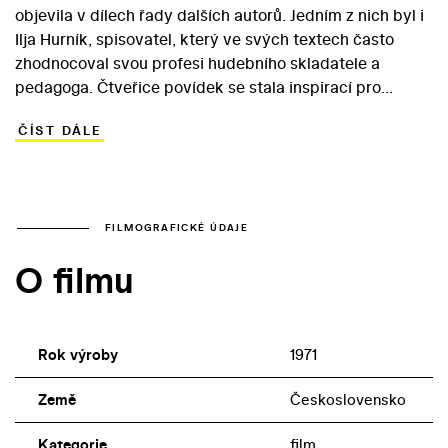
objevila v dílech řady dalších autorů. Jedním z nich byl i
Ilja Hurník, spisovatel, který ve svých textech často
zhodnocoval svou profesi hudebního skladatele a
pedagoga. Čtveřice povídek se stala inspirací pro
detektivní komedii, kterou v roce 1971 natočil Štěpán
ČÍST DÁLE
Skalský. Film, na jehož scénáři spolupracoval sám
Hurník, se odpichuje od detektivova rozhodnutí nechat
dosavadní profese a věnovat se výlučně hře na housle.
Nepříliš hudebně talentovaný Holmes naštěstí i v novém
prostředí naráží na zločiny, které zaměstnávají jeho
FILMOGRAFICKÉ ÚDAJE
neúnavnou analytickou mysl… Coby detektivka
O filmu
Skalského komedie neobstojí, pobaví však jako zábavná
hříčka především díky hereckému souznění Radovana
Lukavského a Václava Vosky v rolích Sherlocka a
doktora Watsona.
Rok výroby
1971
Země
Československo
Kategorie
film